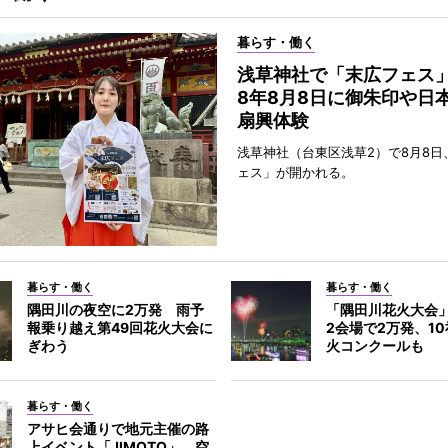
暮らす・働く
浅草神社で「末広フェス
8年8月8日に御朱印や日
扇興体験
浅草神社（台東区浅草2）で8月8日
ェス」が開かれる。
暮らす・働く
暮らす・働く
隅田川の夜空に2万発 雨予
「隅田川花火大会
報乗り越え第49回花火大会に
2会場で2万発、1
ぎわう
火コンクールも
暮らす・働く
アサヒ会通りで地元主催の路
上イベント「JIMOTO」 空