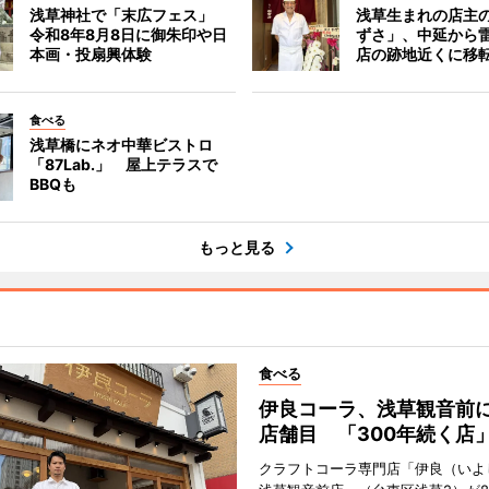
浅草神社で「末広フェス」
浅草生まれの店主
令和8年8月8日に御朱印や日
ずさ」、中延から
本画・投扇興体験
店の跡地近くに移
食べる
浅草橋にネオ中華ビストロ
「87Lab.」 屋上テラスで
BBQも
もっと見る
食べる
伊良コーラ、浅草観音前に
店舗目 「300年続く店
クラフトコーラ専門店「伊良（いよ