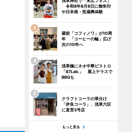
浅草神社で「末広フェス」
令和8年8月8日に御朱印
や日本画・投扇興体験
蔵前「コフィノワ」が10周
年 「コーヒーの輪」広げ
次の10年へ
浅草橋にネオ中華ビストロ
「87Lab.」 屋上テラスで
BBQも
クラフトコーラの草分け
「伊良コーラ」、浅草六区
に直営3号店
もっと見る