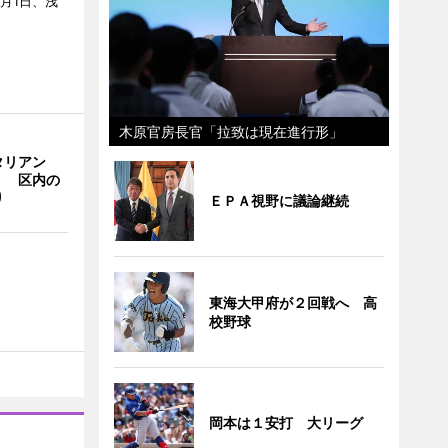
月1日、浅
木原官房長官「拉致は現在進行形」
タリアン
」 区内の
り
ＥＰＡ視野に議論継続
東海大甲府が２回戦へ 高
校野球
岡本は１安打 大リーグ