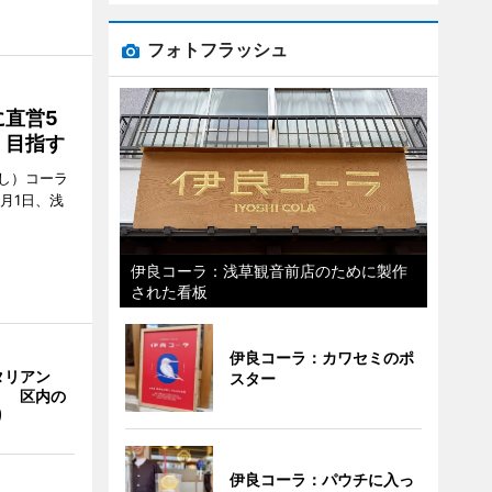
フォトフラッシュ
直営5
」目指す
し）コーラ
月1日、浅
伊良コーラ：浅草観音前店のために製作
された看板
伊良コーラ：カワセミのポ
タリアン
スター
」 区内の
り
伊良コーラ：パウチに入っ