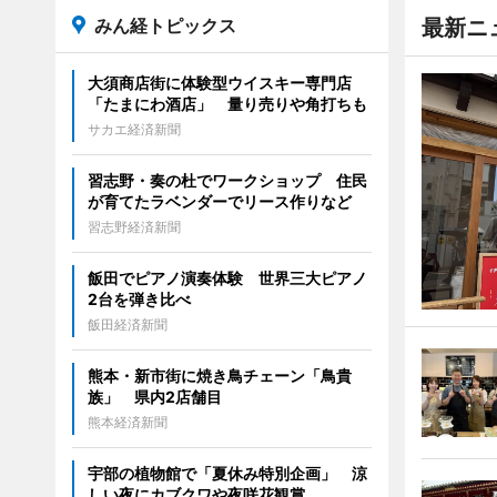
みん経トピックス
最新ニ
大須商店街に体験型ウイスキー専門店
「たまにわ酒店」 量り売りや角打ちも
サカエ経済新聞
習志野・奏の杜でワークショップ 住民
が育てたラベンダーでリース作りなど
習志野経済新聞
飯田でピアノ演奏体験 世界三大ピアノ
2台を弾き比べ
飯田経済新聞
熊本・新市街に焼き鳥チェーン「鳥貴
族」 県内2店舗目
熊本経済新聞
宇部の植物館で「夏休み特別企画」 涼
しい夜にカブクワや夜咲花観賞