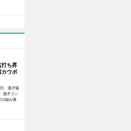
真打ち昇
宿カウボ
8日、漫才協
、漫才コン
の2組が真