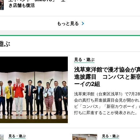
き店舗も復活
もっと見る
遊ぶ
見る・遊ぶ
浅草東洋館で漫才協会が
進披露目 コンパスと新
ーイの2組
浅草東洋館（台東区浅草1）で7月2
会の真打ち昇進披露目会見が開かれ
ビ「コンパス」「新宿カウボーイ」
打ちに昇進することが発表された。
見る・遊ぶ
見る・遊ぶ