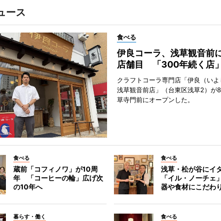
ュース
食べる
伊良コーラ、浅草観音前に
店舗目 「300年続く店
クラフトコーラ専門店「伊良（いよ
浅草観音前店」（台東区浅草2）が8
草寺門前にオープンした。
食べる
食べる
蔵前「コフィノワ」が10周
浅草・松が谷にイ
年 「コーヒーの輪」広げ次
「イル・ノーチェ
の10年へ
器や食材にこだわ
暮らす・働く
食べる