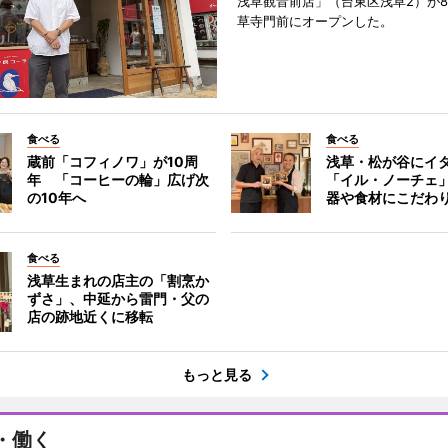
浅草観音前店」（台東区浅草2）が8
草寺門前にオープンした。
食べる
食べる
蔵前「コフィノワ」が10周
浅草・松が谷にイ
年 「コーヒーの輪」広げ次
「イル・ノーチェ
の10年へ
器や食材にこだわ
食べる
浅草生まれの店主の「割烹か
ずさ」、中延から雷門・父の
店の跡地近くに移転
もっと見る
・働く