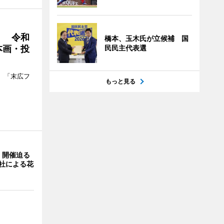
」 令和
橋本、玉木氏が立候補 国
本画・投
民民主代表選
、「末広フ
もっと見る
」開催迫る
0社による花