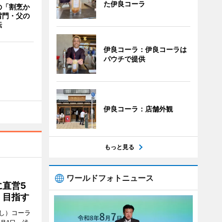
た伊良コーラ
の「割烹か
雷門・父の
転
伊良コーラ：伊良コーラは
パウチで提供
伊良コーラ：店舗外観
もっと見る
ワールドフォトニュース
直営5
」目指す
し）コーラ