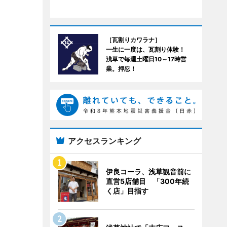
［瓦割りカワラナ］
一生に一度は、瓦割り体験！
浅草で毎週土曜日10～17時営
業。押忍！
アクセスランキング
伊良コーラ、浅草観音前に
直営5店舗目 「300年続
く店」目指す