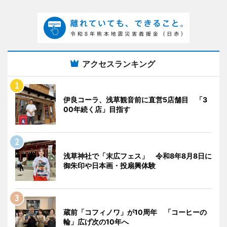
アクセスランキング
伊良コーラ、浅草観音前に直営5店舗目 「3
00年続く店」目指す
浅草神社で「末広フェス」 令和8年8月8日に
御朱印や日本画・投扇興体験
蔵前「コフィノワ」が10周年 「コーヒーの
輪」広げ次の10年へ