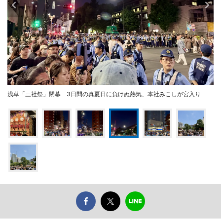
浅草「三社祭」閉幕 3日間の真夏日に負けぬ熱気、本社みこしが宮入り