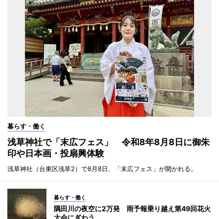
暮らす・働く
浅草神社で「末広フェス」 令和8年8月8日に御朱
印や日本画・投扇興体験
浅草神社（台東区浅草2）で8月8日、「末広フェス」が開かれる。
暮らす・働く
隅田川の夜空に2万発 雨予報乗り越え第49回花火
大会にぎわう