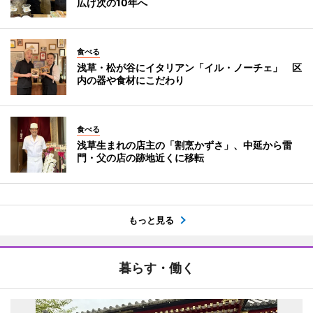
広げ次の10年へ
食べる
浅草・松が谷にイタリアン「イル・ノーチェ」 区
内の器や食材にこだわり
食べる
浅草生まれの店主の「割烹かずさ」、中延から雷
門・父の店の跡地近くに移転
もっと見る
暮らす・働く