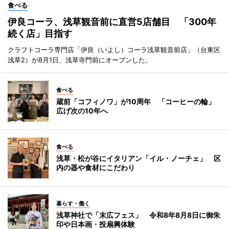
食べる
伊良コーラ、浅草観音前に直営5店舗目 「300年
続く店」目指す
クラフトコーラ専門店「伊良（いよし）コーラ浅草観音前店」（台東区
浅草2）が8月1日、浅草寺門前にオープンした。
食べる
蔵前「コフィノワ」が10周年 「コーヒーの輪」
広げ次の10年へ
食べる
浅草・松が谷にイタリアン「イル・ノーチェ」 区
内の器や食材にこだわり
暮らす・働く
浅草神社で「末広フェス」 令和8年8月8日に御朱
印や日本画・投扇興体験