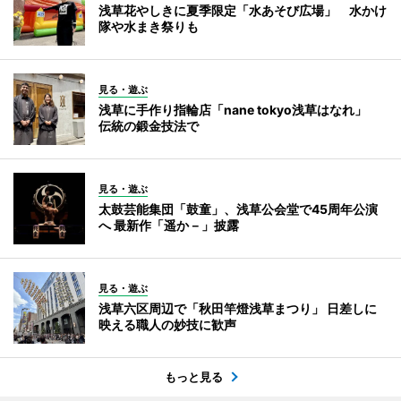
浅草花やしきに夏季限定「水あそび広場」 水かけ
隊や水まき祭りも
見る・遊ぶ
浅草に手作り指輪店「nane tokyo浅草はなれ」
伝統の鍛金技法で
見る・遊ぶ
太鼓芸能集団「鼓童」、浅草公会堂で45周年公演
へ 最新作「遥か－」披露
見る・遊ぶ
浅草六区周辺で「秋田竿燈浅草まつり」 日差しに
映える職人の妙技に歓声
もっと見る