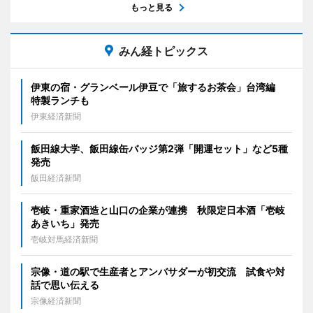
もっと見る
みん経トピックス
伊東の宿・グランベール伊豆で「旅するお茶会」台湾編
特製ランチも
伊東経済新聞
飯田線大学、飯田線缶バッジ第2弾「開運セット」など5種
発売
飯田経済新聞
壱岐・重家酒造と山口の企業が連携 秋限定日本酒「壱岐
あきいち」発売
壱岐対馬経済新聞
宗像・道の駅で生産者とアンバサダーが初交流 試食や対
話で思い伝える
宗像経済新聞