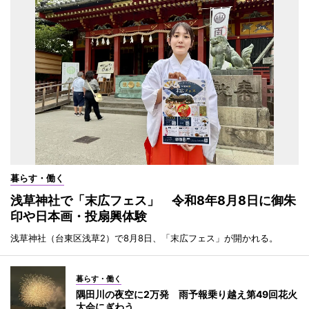
暮らす・働く
浅草神社で「末広フェス」 令和8年8月8日に御朱
印や日本画・投扇興体験
浅草神社（台東区浅草2）で8月8日、「末広フェス」が開かれる。
暮らす・働く
隅田川の夜空に2万発 雨予報乗り越え第49回花火
大会にぎわう