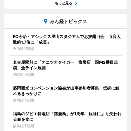
もっと見る
みん経トピックス
FC今治・アシックス里山スタジアムでお披露目会 収容人
数約1.7倍に「成長」
今治経済新聞
名古屋駅前に「オニツカタイガー」旗艦店 国内2番目規
模、全ライン展開
名駅経済新聞
盛岡観光コンベンション協会が山車参加者募集 伝統に触
れるきっかけに
盛岡経済新聞
福島のジビエ料理店「猪鹿鳥」が1周年 駆除により失われ
る命を食に
福島経済新聞