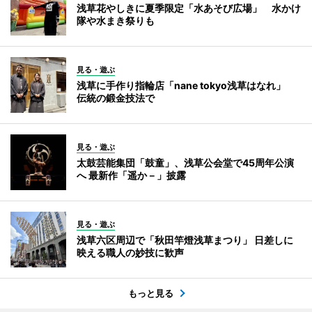
浅草花やしきに夏季限定「水あそび広場」 水かけ
隊や水まき祭りも
見る・遊ぶ
浅草に手作り指輪店「nane tokyo浅草はなれ」
伝統の鍛金技法で
見る・遊ぶ
太鼓芸能集団「鼓童」、浅草公会堂で45周年公演
へ 最新作「遥か－」披露
見る・遊ぶ
浅草六区周辺で「秋田竿燈浅草まつり」 日差しに
映える職人の妙技に歓声
もっと見る