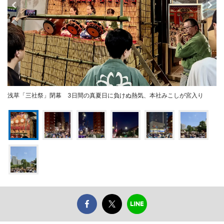
浅草「三社祭」閉幕 3日間の真夏日に負けぬ熱気、本社みこしが宮入り