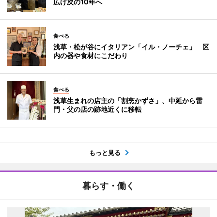
広げ次の10年へ
食べる
浅草・松が谷にイタリアン「イル・ノーチェ」 区
内の器や食材にこだわり
食べる
浅草生まれの店主の「割烹かずさ」、中延から雷
門・父の店の跡地近くに移転
もっと見る
暮らす・働く