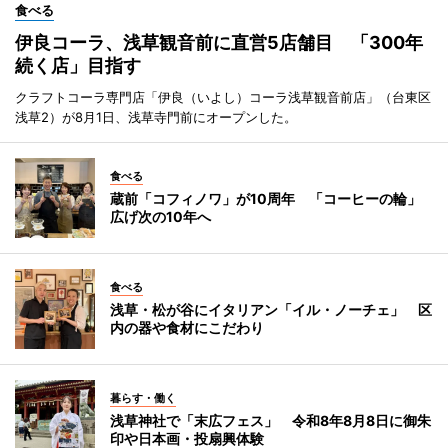
食べる
伊良コーラ、浅草観音前に直営5店舗目 「300年
続く店」目指す
クラフトコーラ専門店「伊良（いよし）コーラ浅草観音前店」（台東区
浅草2）が8月1日、浅草寺門前にオープンした。
食べる
蔵前「コフィノワ」が10周年 「コーヒーの輪」
広げ次の10年へ
食べる
浅草・松が谷にイタリアン「イル・ノーチェ」 区
内の器や食材にこだわり
暮らす・働く
浅草神社で「末広フェス」 令和8年8月8日に御朱
印や日本画・投扇興体験