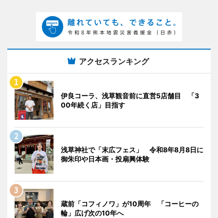
アクセスランキング
伊良コーラ、浅草観音前に直営5店舗目 「3
00年続く店」目指す
浅草神社で「末広フェス」 令和8年8月8日に
御朱印や日本画・投扇興体験
蔵前「コフィノワ」が10周年 「コーヒーの
輪」広げ次の10年へ