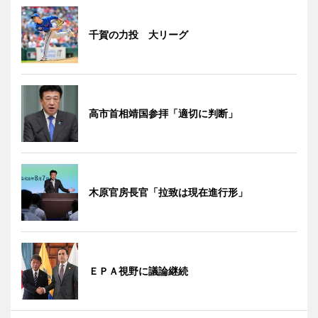
千賀の力投 大リーグ
高市首相靖国参拝「適切に判断」
木原官房長官「拉致は現在進行形」
ＥＰＡ視野に議論継続