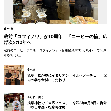
食べる
蔵前「コフィノワ」が10周年 「コーヒーの輪」広
げ次の10年へ
蔵前のコーヒー専門店「コフィノワ」（台東区蔵前3）が8月2日で10周
年を迎えた。
食べる
浅草・松が谷にイタリアン「イル・ノーチェ」 区
内の器や食材にこだわり
暮らす・働く
浅草神社で「末広フェス」 令和8年8月8日に御朱
印や日本画・投扇興体験