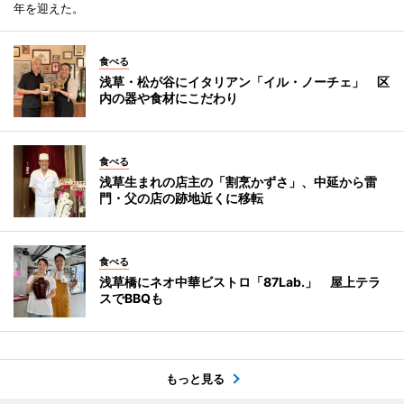
年を迎えた。
食べる
浅草・松が谷にイタリアン「イル・ノーチェ」 区
内の器や食材にこだわり
食べる
浅草生まれの店主の「割烹かずさ」、中延から雷
門・父の店の跡地近くに移転
食べる
浅草橋にネオ中華ビストロ「87Lab.」 屋上テラ
スでBBQも
もっと見る