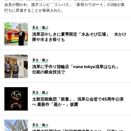
会見が開かれ、漫才コンビ「コンパス」「新宿カウボーイ」の2組が真
打ちに昇進することが発表された。
見る・遊ぶ
浅草花やしきに夏季限定「水あそび広場」 水かけ
隊や水まき祭りも
見る・遊ぶ
浅草に手作り指輪店「nane tokyo浅草はなれ」
伝統の鍛金技法で
見る・遊ぶ
太鼓芸能集団「鼓童」、浅草公会堂で45周年公演
へ 最新作「遥か－」披露
見る・遊ぶ