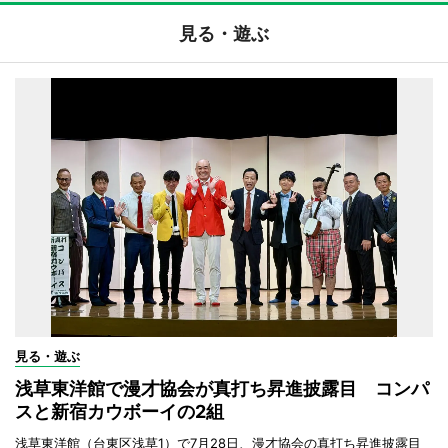
見る・遊ぶ
見る・遊ぶ
浅草東洋館で漫才協会が真打ち昇進披露目 コンパ
スと新宿カウボーイの2組
浅草東洋館（台東区浅草1）で7月28日、漫才協会の真打ち昇進披露目