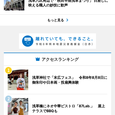
浅草六区周辺で「秋田竿燈浅草まつり」 日差しに
映える職人の妙技に歓声
もっと見る
アクセスランキング
浅草神社で「末広フェス」 令和8年8月8日に
御朱印や日本画・投扇興体験
浅草橋にネオ中華ビストロ「87Lab.」 屋上
テラスでBBQも