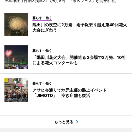
浅草神社（台東区浅草2）で8月8日、「末広フェス」が開かれる。
暮らす・働く
隅田川の夜空に2万発 雨予報乗り越え第49回花火
大会にぎわう
暮らす・働く
「隅田川花火大会」開催迫る 2会場で2万発、10社
による花火コンクールも
暮らす・働く
アサヒ会通りで地元主催の路上イベント
「JIMOTO」 空き店舗も復活
もっと見る