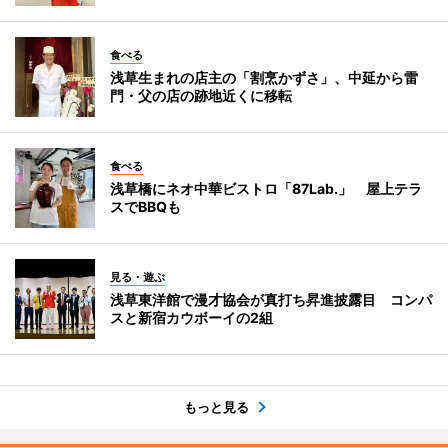
食べる
浅草生まれの店主の「割烹かずさ」、中延から雷
門・父の店の跡地近くに移転
食べる
浅草橋にネオ中華ビストロ「87Lab.」 屋上テラ
スでBBQも
見る・遊ぶ
浅草東洋館で漫才協会が真打ち昇進披露目 コンパ
スと新宿カウボーイの2組
もっと見る