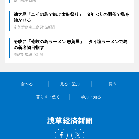
徳之島「ユイの島で結ぶ太鼓祭り」 9年ぶりの開催で島を
沸かせる
奄美群島南三島経済新聞
壱岐に「壱岐の島ラーメン 志賀屋」 タイ塩ラーメンで島
の新名物目指す
壱岐対馬経済新聞
食べる
見る・遊ぶ
買う
暮らす・働く
学ぶ・知る