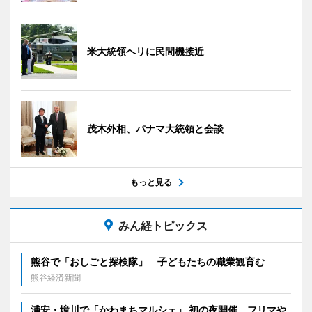
米大統領ヘリに民間機接近
茂木外相、パナマ大統領と会談
もっと見る
みん経トピックス
熊谷で「おしごと探検隊」 子どもたちの職業観育む
熊谷経済新聞
浦安・境川で「かわまちマルシェ」 初の夜開催、フリマや