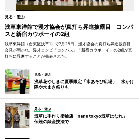
見る・遊ぶ
浅草東洋館で漫才協会が真打ち昇進披露目 コンパ
スと新宿カウボーイの2組
浅草東洋館（台東区浅草1）で7月28日、漫才協会の真打ち昇進披露目
会見が開かれ、漫才コンビ「コンパス」「新宿カウボーイ」の2組が真
打ちに昇進することが発表された。
見る・遊ぶ
浅草花やしきに夏季限定「水あそび広場」 水かけ
隊や水まき祭りも
見る・遊ぶ
浅草に手作り指輪店「nane tokyo浅草はなれ」
伝統の鍛金技法で