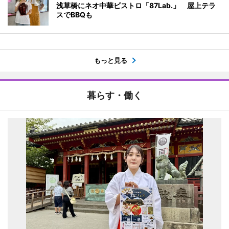
浅草橋にネオ中華ビストロ「87Lab.」 屋上テラ
スでBBQも
もっと見る
暮らす・働く