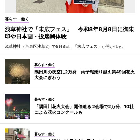
暮らす・働く
浅草神社で「末広フェス」 令和8年8月8日に御朱
印や日本画・投扇興体験
浅草神社（台東区浅草2）で8月8日、「末広フェス」が開かれる。
暮らす・働く
隅田川の夜空に2万発 雨予報乗り越え第49回花火
大会にぎわう
暮らす・働く
「隅田川花火大会」開催迫る 2会場で2万発、10社
による花火コンクールも
暮らす・働く