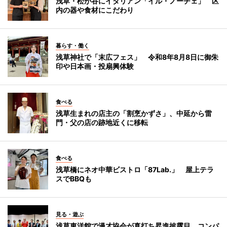
浅草・松が谷にイタリアン「イル・ノーチェ」 区
内の器や食材にこだわり
暮らす・働く
浅草神社で「末広フェス」 令和8年8月8日に御朱
印や日本画・投扇興体験
食べる
浅草生まれの店主の「割烹かずさ」、中延から雷
門・父の店の跡地近くに移転
食べる
浅草橋にネオ中華ビストロ「87Lab.」 屋上テラ
スでBBQも
見る・遊ぶ
浅草東洋館で漫才協会が真打ち昇進披露目 コンパ