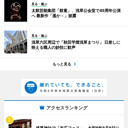
見る・遊ぶ
太鼓芸能集団「鼓童」、浅草公会堂で45周年公演
へ 最新作「遥か－」披露
見る・遊ぶ
浅草六区周辺で「秋田竿燈浅草まつり」 日差しに
映える職人の妙技に歓声
もっと見る
アクセスランキング
浅草神社で「末広フェス」 令和8年8月8日に