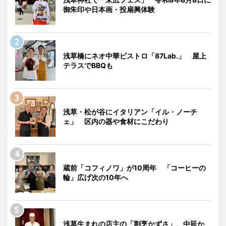
御朱印や日本画・投扇興体験
浅草橋にネオ中華ビストロ「87Lab.」 屋上
テラスでBBQも
浅草・松が谷にイタリアン「イル・ノーチ
ェ」 区内の器や食材にこだわり
蔵前「コフィノワ」が10周年 「コーヒーの
輪」広げ次の10年へ
浅草生まれの店主の「割烹かずさ」、中延か