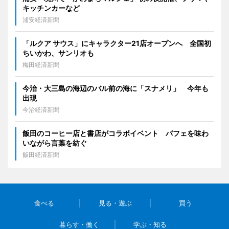
キッチンカーなど
浦安経済新聞
「ルクア サウス」にキャラクター21店オープンへ 全国初
ちいかわ、サンリオも
梅田経済新聞
今治・大三島の海辺のバル前の海に「スナメリ」 今年も
出現
今治経済新聞
飯田のコーヒー店と書店がコラボイベント パフェを味わ
いながら言葉を紡ぐ
飯田経済新聞
食べる
見る・遊ぶ
買う
暮らす・働く
学ぶ・知る