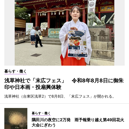
暮らす・働く
浅草神社で「末広フェス」 令和8年8月8日に御朱
印や日本画・投扇興体験
浅草神社（台東区浅草2）で8月8日、「末広フェス」が開かれる。
暮らす・働く
隅田川の夜空に2万発 雨予報乗り越え第49回花火
大会にぎわう