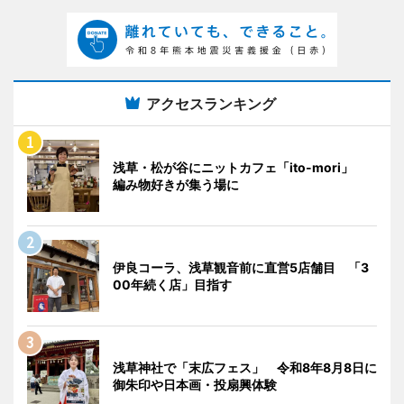
アクセスランキング
浅草・松が谷にニットカフェ「ito-mori」
編み物好きが集う場に
伊良コーラ、浅草観音前に直営5店舗目 「3
00年続く店」目指す
浅草神社で「末広フェス」 令和8年8月8日に
御朱印や日本画・投扇興体験