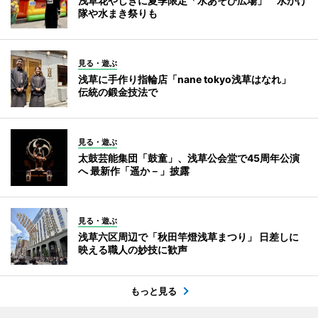
浅草花やしきに夏季限定「水あそび広場」 水かけ
隊や水まき祭りも
見る・遊ぶ
浅草に手作り指輪店「nane tokyo浅草はなれ」
伝統の鍛金技法で
見る・遊ぶ
太鼓芸能集団「鼓童」、浅草公会堂で45周年公演
へ 最新作「遥か－」披露
見る・遊ぶ
浅草六区周辺で「秋田竿燈浅草まつり」 日差しに
映える職人の妙技に歓声
もっと見る