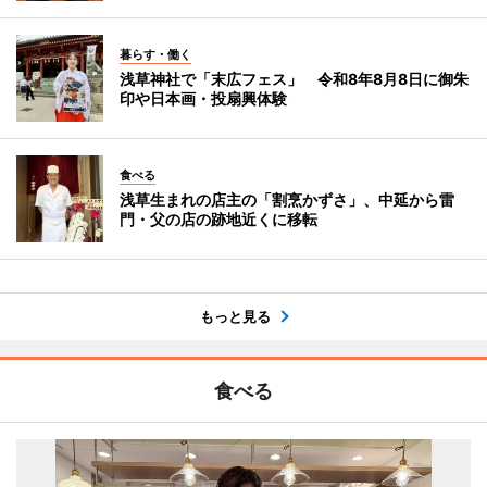
暮らす・働く
浅草神社で「末広フェス」 令和8年8月8日に御朱
印や日本画・投扇興体験
食べる
浅草生まれの店主の「割烹かずさ」、中延から雷
門・父の店の跡地近くに移転
もっと見る
食べる