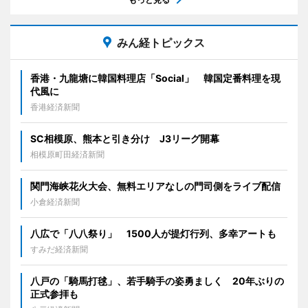
みん経トピックス
香港・九龍塘に韓国料理店「Social」 韓国定番料理を現
代風に
香港経済新聞
SC相模原、熊本と引き分け J3リーグ開幕
相模原町田経済新聞
関門海峡花火大会、無料エリアなしの門司側をライブ配信
小倉経済新聞
八広で「八八祭り」 1500人が提灯行列、多幸アートも
すみだ経済新聞
八戸の「騎馬打毬」、若手騎手の姿勇ましく 20年ぶりの
正式参拝も