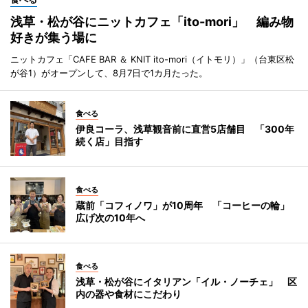
浅草・松が谷にニットカフェ「ito-mori」 編み物
好きが集う場に
ニットカフェ「CAFE BAR ＆ KNIT ito-mori（イトモリ）」（台東区松
が谷1）がオープンして、8月7日で1カ月たった。
食べる
伊良コーラ、浅草観音前に直営5店舗目 「300年
続く店」目指す
食べる
蔵前「コフィノワ」が10周年 「コーヒーの輪」
広げ次の10年へ
食べる
浅草・松が谷にイタリアン「イル・ノーチェ」 区
内の器や食材にこだわり