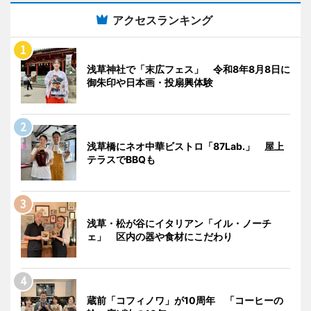
アクセスランキング
浅草神社で「末広フェス」 令和8年8月8日に
御朱印や日本画・投扇興体験
浅草橋にネオ中華ビストロ「87Lab.」 屋上
テラスでBBQも
浅草・松が谷にイタリアン「イル・ノーチ
ェ」 区内の器や食材にこだわり
蔵前「コフィノワ」が10周年 「コーヒーの