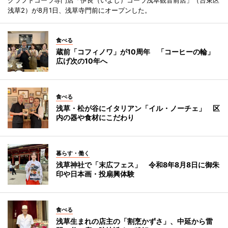
浅草2）が8月1日、浅草寺門前にオープンした。
食べる
蔵前「コフィノワ」が10周年 「コーヒーの輪」
広げ次の10年へ
食べる
浅草・松が谷にイタリアン「イル・ノーチェ」 区
内の器や食材にこだわり
暮らす・働く
浅草神社で「末広フェス」 令和8年8月8日に御朱
印や日本画・投扇興体験
食べる
浅草生まれの店主の「割烹かずさ」、中延から雷