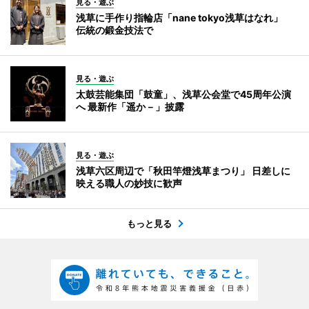
見る・遊ぶ
浅草に手作り指輪店「nane tokyo浅草はなれ」
伝統の鍛金技法で
見る・遊ぶ
太鼓芸能集団「鼓童」、浅草公会堂で45周年公演
へ 最新作「遥か－」披露
見る・遊ぶ
浅草六区周辺で「秋田竿燈浅草まつり」 日差しに
映える職人の妙技に歓声
もっと見る