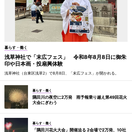
暮らす・働く
浅草神社で「末広フェス」 令和8年8月8日に御朱
印や日本画・投扇興体験
浅草神社（台東区浅草2）で8月8日、「末広フェス」が開かれる。
暮らす・働く
隅田川の夜空に2万発 雨予報乗り越え第49回花火
大会にぎわう
暮らす・働く
「隅田川花火大会」開催迫る 2会場で2万発、10社