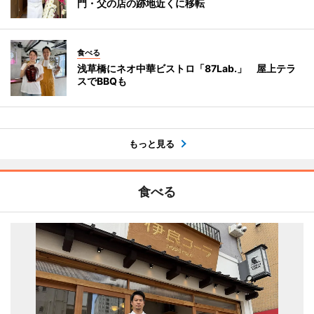
門・父の店の跡地近くに移転
食べる
浅草橋にネオ中華ビストロ「87Lab.」 屋上テラ
スでBBQも
もっと見る
食べる