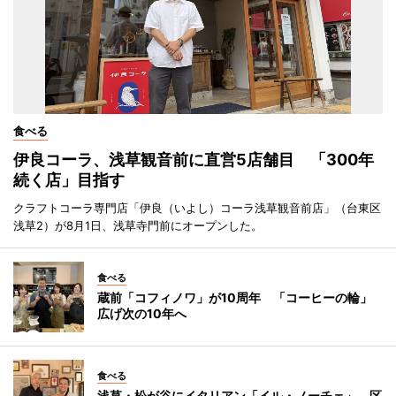
食べる
伊良コーラ、浅草観音前に直営5店舗目 「300年
続く店」目指す
クラフトコーラ専門店「伊良（いよし）コーラ浅草観音前店」（台東区
浅草2）が8月1日、浅草寺門前にオープンした。
食べる
蔵前「コフィノワ」が10周年 「コーヒーの輪」
広げ次の10年へ
食べる
浅草・松が谷にイタリアン「イル・ノーチェ」 区