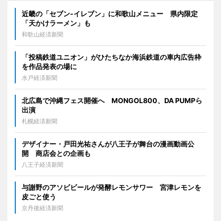
近畿の「セブン-イレブン」に和歌山メニュー 県内限定
「天かけラーメン」も
和歌山経済新聞
「投稿鉄道ユニオン」がひたちなか海浜鉄道の車内広告枠
を作品発表の場に
水戸経済新聞
北広島で沖縄フェス開催へ MONGOL800、DA PUMPら
出演
札幌経済新聞
デザイナー・戸田光祐さんが八王子が舞台の漫画動画公
開 商店会との企画も
八王子経済新聞
与謝野のアソビビールが発酵レモンサワー 宮津レモンを
皮ごと使う
京丹後経済新聞