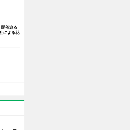
」開催迫る
0社による花