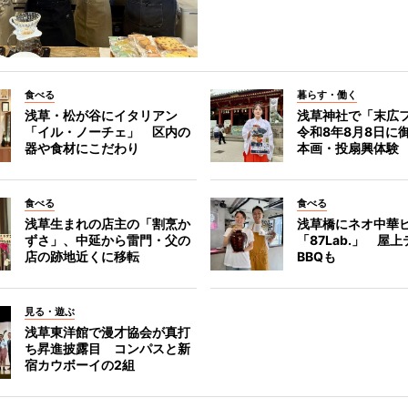
食べる
暮らす・働く
浅草・松が谷にイタリアン
浅草神社で「末広
「イル・ノーチェ」 区内の
令和8年8月8日に
器や食材にこだわり
本画・投扇興体験
食べる
食べる
浅草生まれの店主の「割烹か
浅草橋にネオ中華
ずさ」、中延から雷門・父の
「87Lab.」 屋
店の跡地近くに移転
BBQも
見る・遊ぶ
浅草東洋館で漫才協会が真打
ち昇進披露目 コンパスと新
宿カウボーイの2組