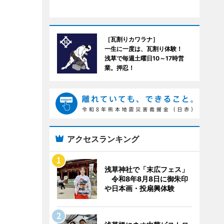
［瓦割りカワラナ］
一生に一度は、瓦割り体験！
浅草で毎週土曜日10～17時営
業。押忍！
アクセスランキング
浅草神社で「末広フェス」
令和8年8月8日に御朱印
や日本画・投扇興体験