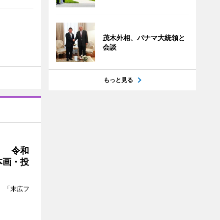
茂木外相、パナマ大統領と
会談
もっと見る
」 令和
本画・投
、「末広フ