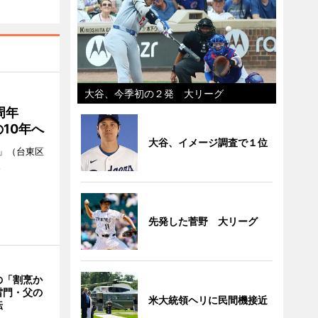
大谷、今季初の２発 大リーグ
0周年
10年へ
大谷、イメージ調査で１位
」（台東区
。
先発した菅野 大リーグ
の「割烹か
雷門・父の
米大統領ヘリに民間機接近
転