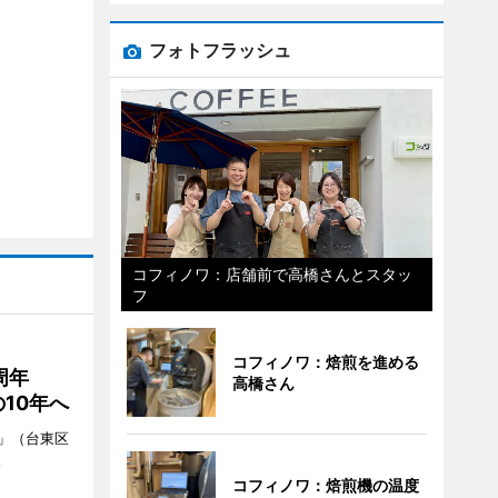
フォトフラッシュ
コフィノワ：店舗前で高橋さんとスタッ
フ
コフィノワ：焙煎を進める
0周年
高橋さん
10年へ
」（台東区
。
コフィノワ：焙煎機の温度