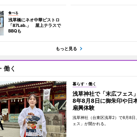
食べる
浅草橋にネオ中華ビストロ
「87Lab.」 屋上テラスで
BBQも
もっと見る
・働く
暮らす・働く
浅草神社で「末広フェス
8年8月8日に御朱印や日
扇興体験
浅草神社（台東区浅草2）で8月8日
ェス」が開かれる。