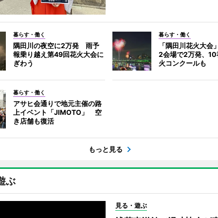
暮らす・働く
暮らす・働く
隅田川の夜空に2万発 雨予
「隅田川花火大会
報乗り越え第49回花火大会に
2会場で2万発、1
ぎわう
火コンクールも
暮らす・働く
アサヒ会通りで地元主催の路
上イベント「JIMOTO」 空
き店舗も復活
もっと見る
遊ぶ
見る・遊ぶ