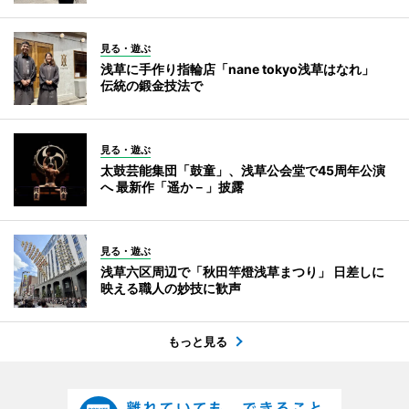
見る・遊ぶ
浅草に手作り指輪店「nane tokyo浅草はなれ」
伝統の鍛金技法で
見る・遊ぶ
太鼓芸能集団「鼓童」、浅草公会堂で45周年公演
へ 最新作「遥か－」披露
見る・遊ぶ
浅草六区周辺で「秋田竿燈浅草まつり」 日差しに
映える職人の妙技に歓声
もっと見る