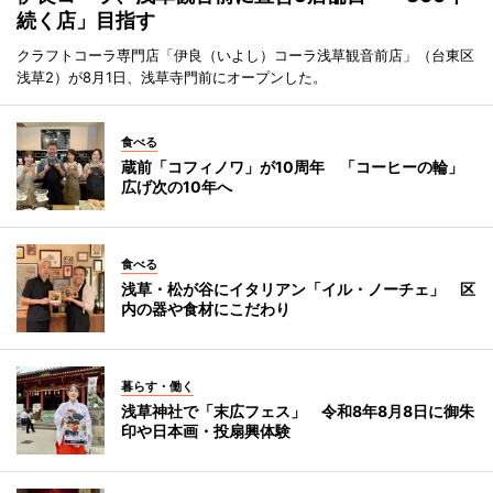
続く店」目指す
クラフトコーラ専門店「伊良（いよし）コーラ浅草観音前店」（台東区
浅草2）が8月1日、浅草寺門前にオープンした。
食べる
蔵前「コフィノワ」が10周年 「コーヒーの輪」
広げ次の10年へ
食べる
浅草・松が谷にイタリアン「イル・ノーチェ」 区
内の器や食材にこだわり
暮らす・働く
浅草神社で「末広フェス」 令和8年8月8日に御朱
印や日本画・投扇興体験