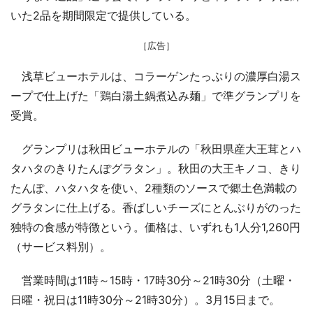
いた2品を期間限定で提供している。
［広告］
浅草ビューホテルは、コラーゲンたっぷりの濃厚白湯ス
ープで仕上げた「鶏白湯土鍋煮込み麺」で準グランプリを
受賞。
グランプリは秋田ビューホテルの「秋田県産大王茸とハ
タハタのきりたんぽグラタン」。秋田の大王キノコ、きり
たんぽ、ハタハタを使い、2種類のソースで郷土色満載の
グラタンに仕上げる。香ばしいチーズにとんぶりがのった
独特の食感が特徴という。価格は、いずれも1人分1,260円
（サービス料別）。
営業時間は11時～15時・17時30分～21時30分（土曜・
日曜・祝日は11時30分～21時30分）。3月15日まで。