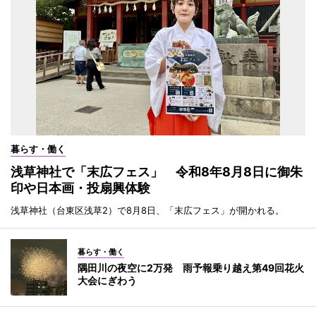
暮らす・働く
浅草神社で「末広フェス」 令和8年8月8日に御朱
印や日本画・投扇興体験
浅草神社（台東区浅草2）で8月8日、「末広フェス」が開かれる。
暮らす・働く
隅田川の夜空に2万発 雨予報乗り越え第49回花火
大会にぎわう