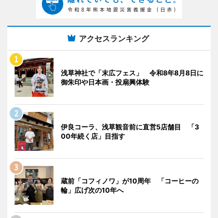
アクセスランキング
浅草神社で「末広フェス」 令和8年8月8日に
御朱印や日本画・投扇興体験
伊良コーラ、浅草観音前に直営5店舗目 「3
00年続く店」目指す
蔵前「コフィノワ」が10周年 「コーヒーの
輪」広げ次の10年へ