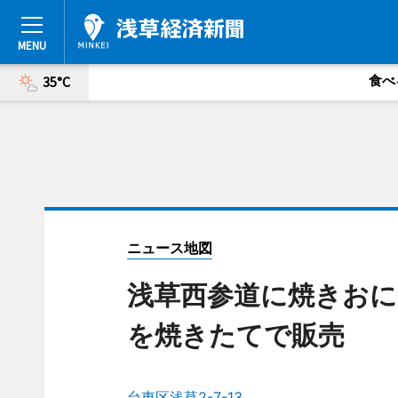
食べ
35°C
ニュース地図
浅草西参道に焼きおに
を焼きたてで販売
台東区浅草2-7-13