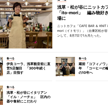
浅草・松が谷にニットカ
「ito-mori」 編み物
場に
ニットカフェ「CAFE BAR ＆ KNIT i
mori（イトモリ）」（台東区松が谷
ンして、8月7日で1カ月たった。
食べる
食べる
伊良コーラ、浅草観音前に直
蔵前「コフィノワ」
営5店舗目 「300年続く
年 「コーヒーの
店」目指す
の10年へ
食べる
浅草・松が谷にイタリアン
「イル・ノーチェ」 区内の
器や食材にこだわり