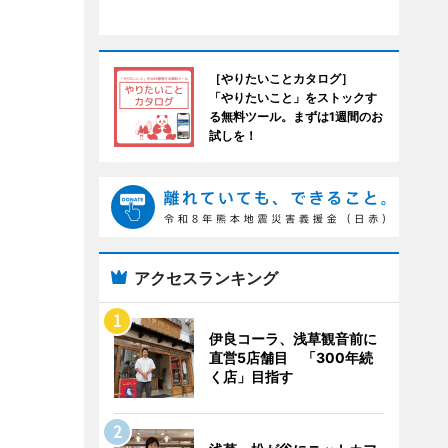
［やりたいことカタログ］
「やりたいこと」をストックす
る無料ツール。まずは1週間のお
試しを！
アクセスランキング
伊良コーラ、浅草観音前に
直営5店舗目 「300年続
く店」目指す