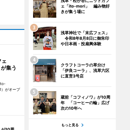
浅草・松が谷にニットカフ
ェ「ito-mori」 編み物好
きが集う場に
浅草神社で「末広フェス」
令和8年8月8日に御朱印
や日本画・投扇興体験
フェ
クラフトコーラの草分け
好きが集う
「伊良コーラ」、浅草六区
に直営3号店
to-
1）がオープ
蔵前「コフィノワ」が10周
年 「コーヒーの輪」広げ
次の10年へ
もっと見る
が10周