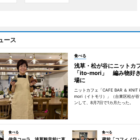
ュース
食べる
浅草・松が谷にニットカ
「ito-mori」 編み物
場に
ニットカフェ「CAFE BAR ＆ KNIT i
mori（イトモリ）」（台東区松が谷
ンして、8月7日で1カ月たった。
食べる
食べる
伊良コーラ、浅草観音前に直
蔵前「コフィノワ」