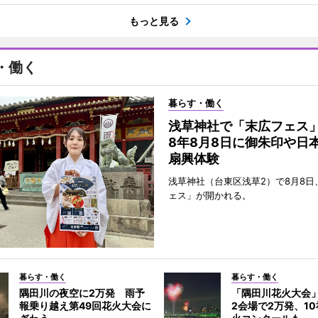
もっと見る
・働く
暮らす・働く
浅草神社で「末広フェス
8年8月8日に御朱印や日
扇興体験
浅草神社（台東区浅草2）で8月8日
ェス」が開かれる。
暮らす・働く
暮らす・働く
隅田川の夜空に2万発 雨予
「隅田川花火大会
報乗り越え第49回花火大会に
2会場で2万発、1