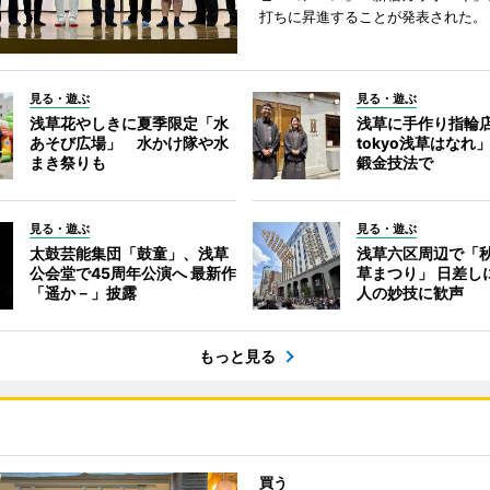
打ちに昇進することが発表された。
見る・遊ぶ
見る・遊ぶ
浅草花やしきに夏季限定「水
浅草に手作り指輪店
あそび広場」 水かけ隊や水
tokyo浅草はなれ
まき祭りも
鍛金技法で
見る・遊ぶ
見る・遊ぶ
太鼓芸能集団「鼓童」、浅草
浅草六区周辺で「
公会堂で45周年公演へ 最新作
草まつり」 日差し
「遥か－」披露
人の妙技に歓声
もっと見る
買う