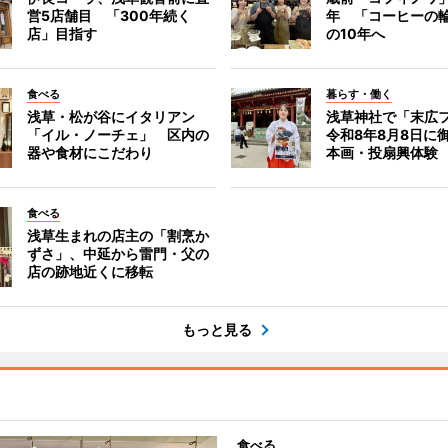
営5店舗目 「300年続く
年 「コーヒーの
店」目指す
の10年へ
食べる
暮らす・働く
浅草・松が谷にイタリアン
浅草神社で「末広
「イル・ノーチェ」 区内の
令和8年8月8日に
器や食材にこだわり
本画・投扇興体験
食べる
浅草生まれの店主の「割烹か
ずさ」、中延から雷門・父の
店の跡地近くに移転
もっと見る
食べる