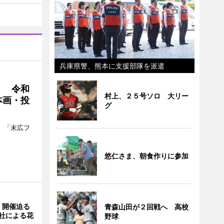
兵庫県警、熊本に支援部隊を派遣
」 令和
村上、２５号ソロ 大リー
本画・投
グ
、「末広フ
悠仁さま、朝食作りに参加
」開催迫る
青森山田が２回戦へ 高校
0社による花
野球