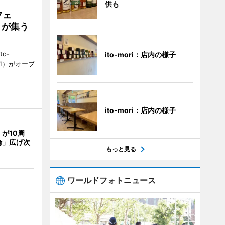
供も
フェ
好きが集う
to-
ito-mori：店内の様子
1）がオープ
ito-mori：店内の様子
が10周
輪」広げ次
もっと見る
ワールドフォトニュース