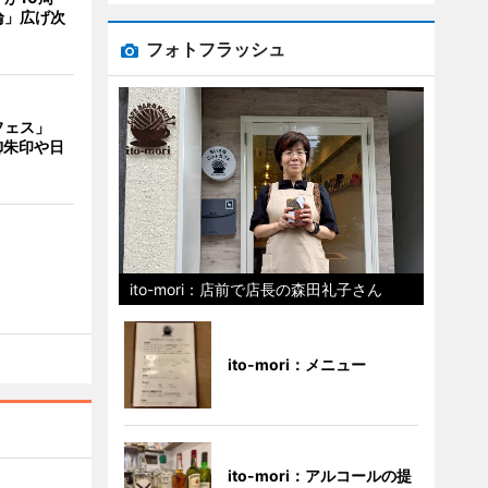
輪」広げ次
フォトフラッシュ
フェス」
御朱印や日
ito-mori：店前で店長の森田礼子さん
ito-mori：メニュー
ito-mori：アルコールの提