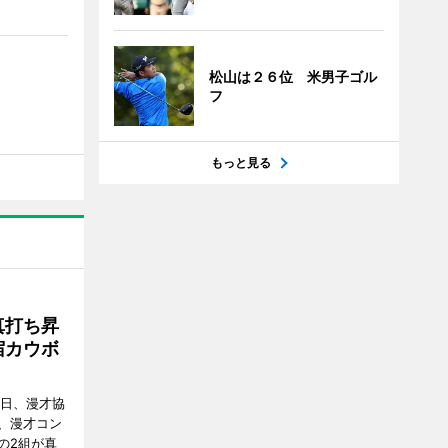
松山は２６位 米男子ゴル
フ
もっと見る
真打ち昇
宿カウボ
8日、漫才協
、漫才コン
の2組が真