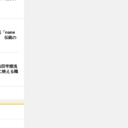
「nane
」 伝統の
秋田竿燈浅
に映える職