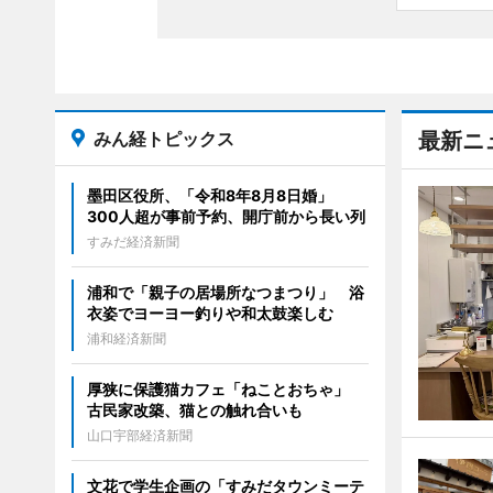
みん経トピックス
最新ニ
墨田区役所、「令和8年8月8日婚」
300人超が事前予約、開庁前から長い列
すみだ経済新聞
浦和で「親子の居場所なつまつり」 浴
衣姿でヨーヨー釣りや和太鼓楽しむ
浦和経済新聞
厚狭に保護猫カフェ「ねことおちゃ」
古民家改築、猫との触れ合いも
山口宇部経済新聞
文花で学生企画の「すみだタウンミーテ