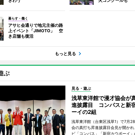
ぎわう
火コンクールも
暮らす・働く
アサヒ会通りで地元主催の路
上イベント「JIMOTO」 空
き店舗も復活
もっと見る
遊ぶ
見る・遊ぶ
浅草東洋館で漫才協会が
進披露目 コンパスと新
ーイの2組
浅草東洋館（台東区浅草1）で7月2
会の真打ち昇進披露目会見が開かれ
ビ「コンパス」「新宿カウボーイ」