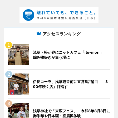
アクセスランキング
浅草・松が谷にニットカフェ「ito-mori」
編み物好きが集う場に
伊良コーラ、浅草観音前に直営5店舗目 「3
00年続く店」目指す
浅草神社で「末広フェス」 令和8年8月8日に
御朱印や日本画・投扇興体験