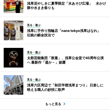
浅草花やしきに夏季限定「水あそび広場」 水かけ
隊や水まき祭りも
見る・遊ぶ
浅草に手作り指輪店「nane tokyo浅草はなれ」
伝統の鍛金技法で
見る・遊ぶ
太鼓芸能集団「鼓童」、浅草公会堂で45周年公演
へ 最新作「遥か－」披露
見る・遊ぶ
浅草六区周辺で「秋田竿燈浅草まつり」 日差しに
映える職人の妙技に歓声
もっと見る