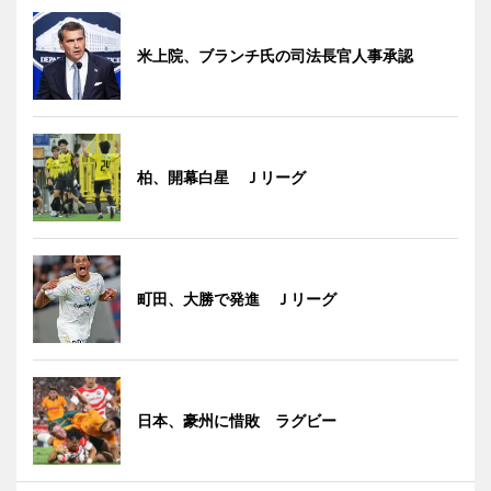
米上院、ブランチ氏の司法長官人事承認
柏、開幕白星 Ｊリーグ
町田、大勝で発進 Ｊリーグ
日本、豪州に惜敗 ラグビー