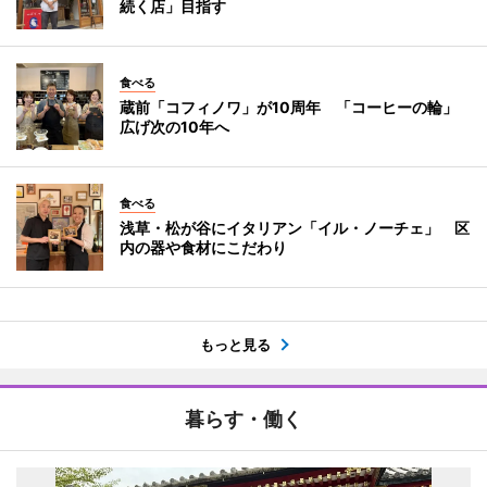
続く店」目指す
食べる
蔵前「コフィノワ」が10周年 「コーヒーの輪」
広げ次の10年へ
食べる
浅草・松が谷にイタリアン「イル・ノーチェ」 区
内の器や食材にこだわり
もっと見る
暮らす・働く