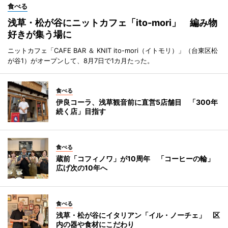
食べる
浅草・松が谷にニットカフェ「ito-mori」 編み物
好きが集う場に
ニットカフェ「CAFE BAR ＆ KNIT ito-mori（イトモリ）」（台東区松
が谷1）がオープンして、8月7日で1カ月たった。
食べる
伊良コーラ、浅草観音前に直営5店舗目 「300年
続く店」目指す
食べる
蔵前「コフィノワ」が10周年 「コーヒーの輪」
広げ次の10年へ
食べる
浅草・松が谷にイタリアン「イル・ノーチェ」 区
内の器や食材にこだわり