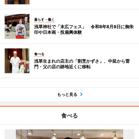
暮らす・働く
浅草神社で「末広フェス」 令和8年8月8日に御朱
印や日本画・投扇興体験
食べる
浅草生まれの店主の「割烹かずさ」、中延から雷
門・父の店の跡地近くに移転
もっと見る
食べる