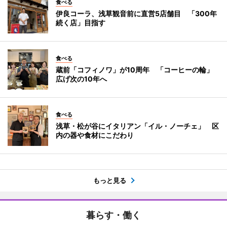
食べる
伊良コーラ、浅草観音前に直営5店舗目 「300年
続く店」目指す
食べる
蔵前「コフィノワ」が10周年 「コーヒーの輪」
広げ次の10年へ
食べる
浅草・松が谷にイタリアン「イル・ノーチェ」 区
内の器や食材にこだわり
もっと見る
暮らす・働く