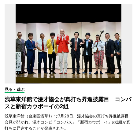
見る・遊ぶ
浅草東洋館で漫才協会が真打ち昇進披露目 コンパ
スと新宿カウボーイの2組
浅草東洋館（台東区浅草1）で7月28日、漫才協会の真打ち昇進披露目
会見が開かれ、漫才コンビ「コンパス」「新宿カウボーイ」の2組が真
打ちに昇進することが発表された。