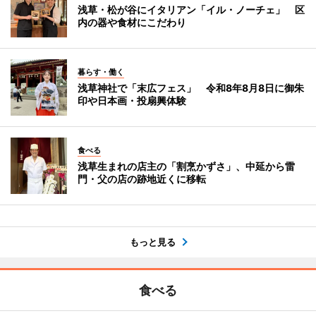
浅草・松が谷にイタリアン「イル・ノーチェ」 区
内の器や食材にこだわり
暮らす・働く
浅草神社で「末広フェス」 令和8年8月8日に御朱
印や日本画・投扇興体験
食べる
浅草生まれの店主の「割烹かずさ」、中延から雷
門・父の店の跡地近くに移転
もっと見る
食べる