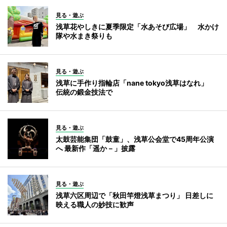
見る・遊ぶ
浅草花やしきに夏季限定「水あそび広場」 水かけ
隊や水まき祭りも
見る・遊ぶ
浅草に手作り指輪店「nane tokyo浅草はなれ」
伝統の鍛金技法で
見る・遊ぶ
太鼓芸能集団「鼓童」、浅草公会堂で45周年公演
へ 最新作「遥か－」披露
見る・遊ぶ
浅草六区周辺で「秋田竿燈浅草まつり」 日差しに
映える職人の妙技に歓声