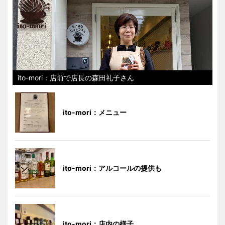
ito-mori：店前で店長の森田礼子さん
ito-mori：メニュー
ito-mori：アルコールの提供も
ito-mori：店内の様子