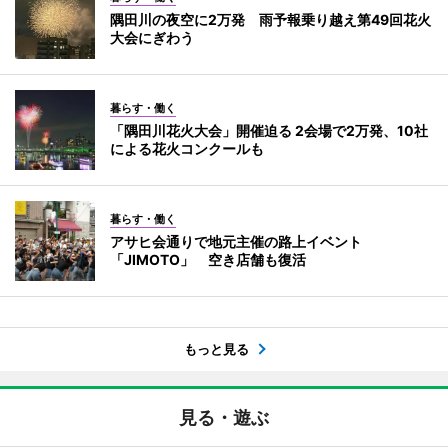
隅田川の夜空に2万発 雨予報乗り越え第49回花火
大会にぎわう
暮らす・働く
「隅田川花火大会」開催迫る 2会場で2万発、10社
による花火コンクールも
暮らす・働く
アサヒ会通りで地元主催の路上イベント
「JIMOTO」 空き店舗も復活
もっと見る
見る・遊ぶ