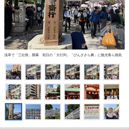
浅草で「三社祭」開幕 初日の「大行列」「びんざさら舞」に観光客ら熱気