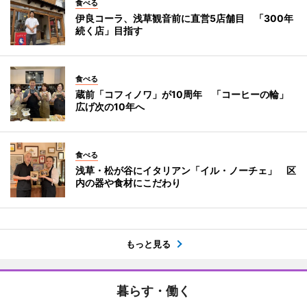
食べる
伊良コーラ、浅草観音前に直営5店舗目 「300年
続く店」目指す
食べる
蔵前「コフィノワ」が10周年 「コーヒーの輪」
広げ次の10年へ
食べる
浅草・松が谷にイタリアン「イル・ノーチェ」 区
内の器や食材にこだわり
もっと見る
暮らす・働く