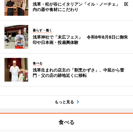
浅草・松が谷にイタリアン「イル・ノーチェ」 区
内の器や食材にこだわり
暮らす・働く
浅草神社で「末広フェス」 令和8年8月8日に御朱
印や日本画・投扇興体験
食べる
浅草生まれの店主の「割烹かずさ」、中延から雷
門・父の店の跡地近くに移転
もっと見る
食べる