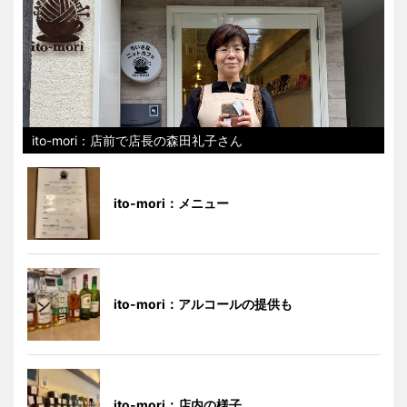
ito-mori：店前で店長の森田礼子さん
ito-mori：メニュー
ito-mori：アルコールの提供も
ito-mori：店内の様子