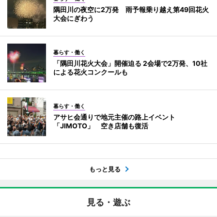
隅田川の夜空に2万発 雨予報乗り越え第49回花火
大会にぎわう
暮らす・働く
「隅田川花火大会」開催迫る 2会場で2万発、10社
による花火コンクールも
暮らす・働く
アサヒ会通りで地元主催の路上イベント
「JIMOTO」 空き店舗も復活
もっと見る
見る・遊ぶ