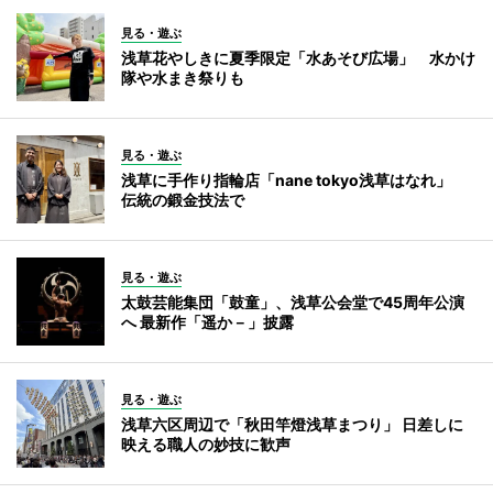
見る・遊ぶ
浅草花やしきに夏季限定「水あそび広場」 水かけ
隊や水まき祭りも
見る・遊ぶ
浅草に手作り指輪店「nane tokyo浅草はなれ」
伝統の鍛金技法で
見る・遊ぶ
太鼓芸能集団「鼓童」、浅草公会堂で45周年公演
へ 最新作「遥か－」披露
見る・遊ぶ
浅草六区周辺で「秋田竿燈浅草まつり」 日差しに
映える職人の妙技に歓声