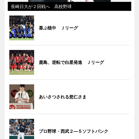
長崎日大が２回戦へ 高校野球
喜ぶ植中 Ｊリーグ
鹿島、逆転で白星発進 Ｊリーグ
あいさつされる悠仁さま
プロ野球・西武２―５ソフトバンク