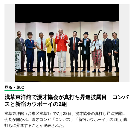
見る・遊ぶ
浅草東洋館で漫才協会が真打ち昇進披露目 コンパ
スと新宿カウボーイの2組
浅草東洋館（台東区浅草1）で7月28日、漫才協会の真打ち昇進披露目
会見が開かれ、漫才コンビ「コンパス」「新宿カウボーイ」の2組が真
打ちに昇進することが発表された。