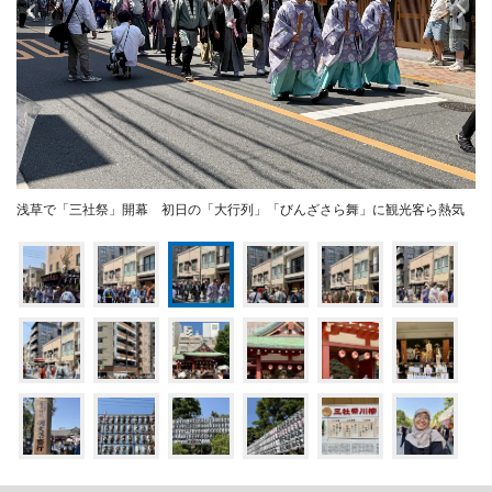
浅草で「三社祭」開幕 初日の「大行列」「びんざさら舞」に観光客ら熱気