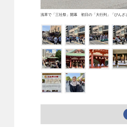
浅草で「三社祭」開幕 初日の「大行列」「びんざ