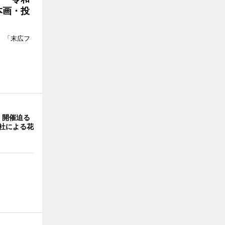
本画・投
、「末広フ
」開催迫る
0社による花