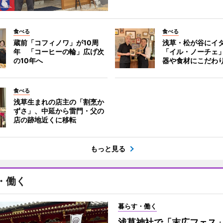
食べる
食べる
蔵前「コフィノワ」が10周
浅草・松が谷にイ
年 「コーヒーの輪」広げ次
「イル・ノーチェ
の10年へ
器や食材にこだわ
食べる
浅草生まれの店主の「割烹か
ずさ」、中延から雷門・父の
店の跡地近くに移転
もっと見る
・働く
暮らす・働く
浅草神社で「末広フェス