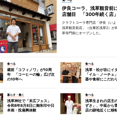
伊良コーラ、浅草観音前に
店舗目 「300年続く店
クラフトコーラ専門店「伊良（いよ
浅草観音前店」（台東区浅草2）が8
草寺門前にオープンした。
食べる
食べる
蔵前「コフィノワ」が10周
浅草・松が谷にイ
年 「コーヒーの輪」広げ次
「イル・ノーチェ
の10年へ
器や食材にこだわ
暮らす・働く
食べる
浅草神社で「末広フェス」
浅草生まれの店主
令和8年8月8日に御朱印や日
ずさ」、中延から
本画・投扇興体験
店の跡地近くに移