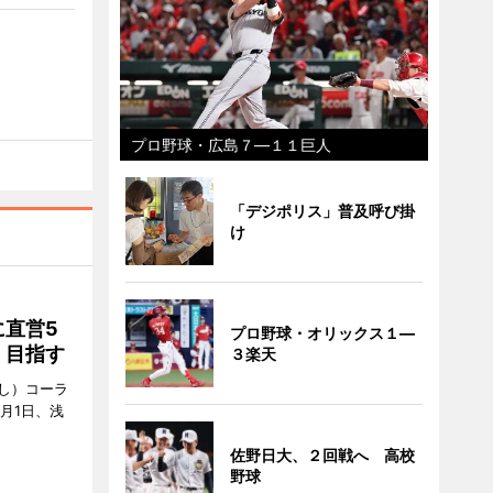
プロ野球・広島７―１１巨人
「デジポリス」普及呼び掛
け
直営5
プロ野球・オリックス１―
」目指す
３楽天
し）コーラ
月1日、浅
佐野日大、２回戦へ 高校
野球