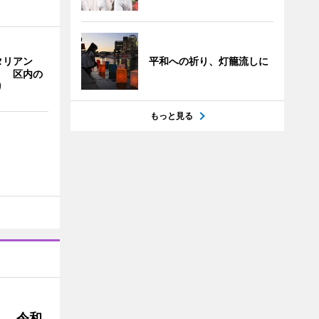
タリアン
平和への祈り、灯籠流しに
」 区内の
り
もっと見る
」 令和