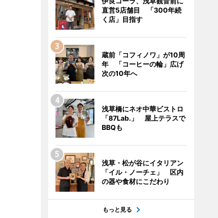
伊良コーラ、浅草観音前に
直営5店舗目 「300年続
く店」目指す
蔵前「コフィノワ」が10周
年 「コーヒーの輪」広げ
次の10年へ
浅草橋にネオ中華ビストロ
「87Lab.」 屋上テラスで
BBQも
浅草・松が谷にイタリアン
「イル・ノーチェ」 区内
の器や食材にこだわり
もっと見る