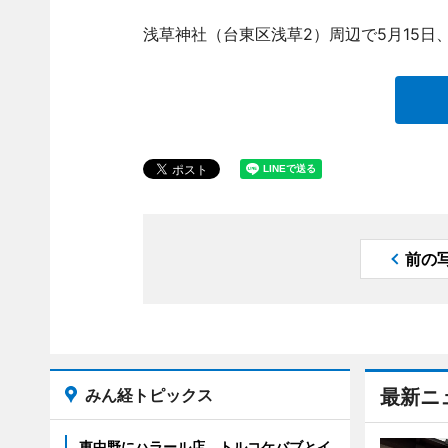
浅草神社（台東区浅草2）周辺で5月15
前の
みん経トピックス
最新ニ
東中野にハラール店 トルコケバブとイ