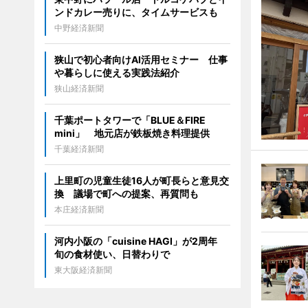
ンドカレー売りに、タイムサービスも
中野経済新聞
狭山で初心者向けAI活用セミナー 仕事
や暮らしに使える実践法紹介
狭山経済新聞
千葉ポートタワーで「BLUE＆FIRE
mini」 地元店が鉄板焼き料理提供
千葉経済新聞
上里町の児童生徒16人が町長らと意見交
換 議場で町への提案、再質問も
本庄経済新聞
河内小阪の「cuisine HAGI」が2周年
旬の食材使い、日替わりで
東大阪経済新聞