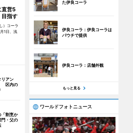
た伊良コーラ
直営5
」目指す
し）コーラ
伊良コーラ：伊良コーラは
月1日、浅
パウチで提供
伊良コーラ：店舗外観
タリアン
」 区内の
もっと見る
り
ワールドフォトニュース
の「割烹か
雷門・父の
転