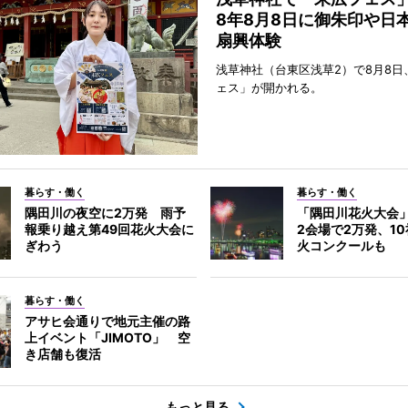
8年8月8日に御朱印や日
扇興体験
浅草神社（台東区浅草2）で8月8日
ェス」が開かれる。
暮らす・働く
暮らす・働く
隅田川の夜空に2万発 雨予
「隅田川花火大会
報乗り越え第49回花火大会に
2会場で2万発、1
ぎわう
火コンクールも
暮らす・働く
アサヒ会通りで地元主催の路
上イベント「JIMOTO」 空
き店舗も復活
もっと見る