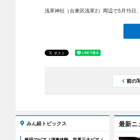
浅草神社（台東区浅草2）周辺で5月15
前の
みん経トピックス
最新ニ
飯田でピアノ演奏体験 世界三大ピアノ