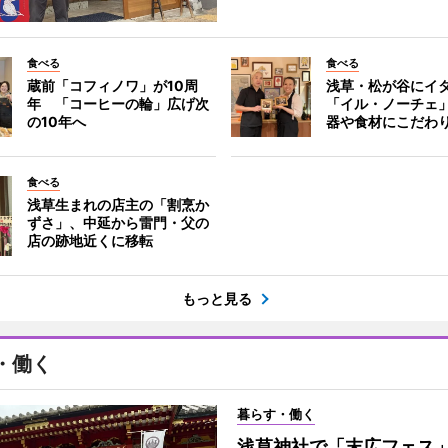
食べる
食べる
蔵前「コフィノワ」が10周
浅草・松が谷にイ
年 「コーヒーの輪」広げ次
「イル・ノーチェ
の10年へ
器や食材にこだわ
食べる
浅草生まれの店主の「割烹か
ずさ」、中延から雷門・父の
店の跡地近くに移転
もっと見る
・働く
暮らす・働く
浅草神社で「末広フェス