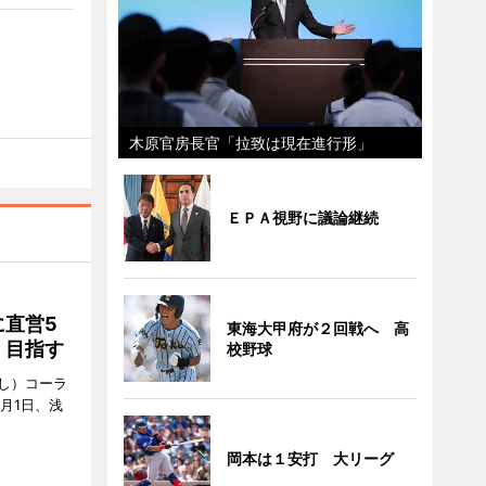
木原官房長官「拉致は現在進行形」
ＥＰＡ視野に議論継続
直営5
東海大甲府が２回戦へ 高
」目指す
校野球
し）コーラ
月1日、浅
岡本は１安打 大リーグ