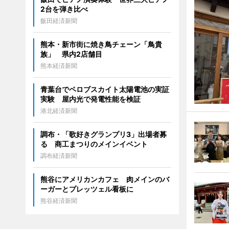
2台を弾き比べ
飯田経済新聞
熊本・新市街に焼き鳥チェーン「鳥貴
族」 県内2店舗目
熊本経済新聞
青葉台でペロブスカイト太陽電池の実証
実験 屋内光で発電性能を検証
港北経済新聞
調布・「歌好きグランプリ3」出場者募
る 商工まつりのメインイベント
調布経済新聞
熊谷にアメリカンカフェ 肉メインのバ
ーガーとプレッツェル看板に
熊谷経済新聞