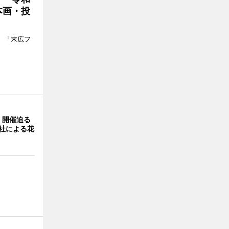
本画・投
、「末広フ
」開催迫る
0社による花