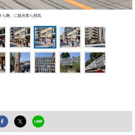
さら舞」に観光客ら熱気