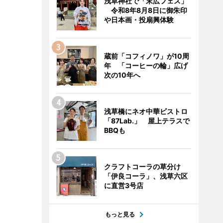
浅草神社で「末広フェス」
令和8年8月8日に御朱印
や日本画・投扇興体験
蔵前「コフィノワ」が10周
年 「コーヒーの輪」広げ
次の10年へ
浅草橋にネオ中華ビストロ
「87Lab.」 屋上テラスで
BBQも
クラフトコーラの草分け
「伊良コーラ」、浅草六区
に直営3号店
もっと見る