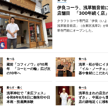
伊良コーラ、浅草観音前に
店舗目 「300年続く店
クラフトコーラ専門店「伊良（いよ
浅草観音前店」（台東区浅草2）が8
草寺門前にオープンした。
食べる
食べる
蔵前「コフィノワ」が10周
浅草・松が谷にイ
年 「コーヒーの輪」広げ次
「イル・ノーチェ
の10年へ
器や食材にこだわ
暮らす・働く
食べる
浅草神社で「末広フェス」
浅草生まれの店主
令和8年8月8日に御朱印や日
ずさ」、中延から
本画・投扇興体験
店の跡地近くに移