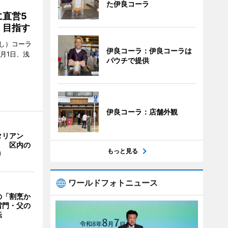
た伊良コーラ
直営5
」目指す
し）コーラ
伊良コーラ：伊良コーラは
月1日、浅
パウチで提供
伊良コーラ：店舗外観
タリアン
」 区内の
もっと見る
り
ワールドフォトニュース
の「割烹か
雷門・父の
転