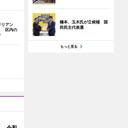
橋本、玉木氏が立候補 国
タリアン
民民主代表選
」 区内の
り
もっと見る
」 令和