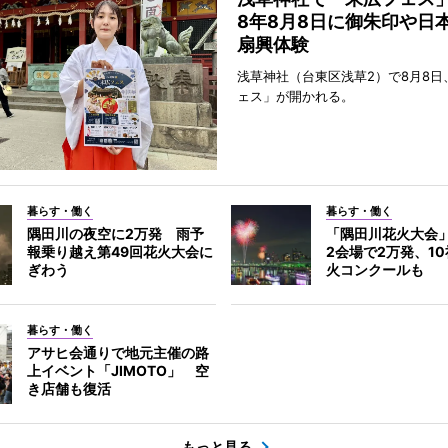
8年8月8日に御朱印や日
扇興体験
浅草神社（台東区浅草2）で8月8日
ェス」が開かれる。
暮らす・働く
暮らす・働く
隅田川の夜空に2万発 雨予
「隅田川花火大会
報乗り越え第49回花火大会に
2会場で2万発、1
ぎわう
火コンクールも
暮らす・働く
アサヒ会通りで地元主催の路
上イベント「JIMOTO」 空
き店舗も復活
もっと見る