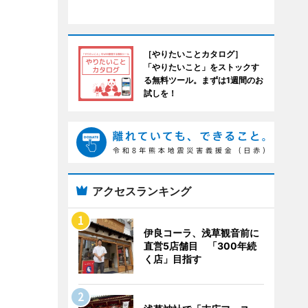
［やりたいことカタログ］
「やりたいこと」をストックす
る無料ツール。まずは1週間のお
試しを！
アクセスランキング
伊良コーラ、浅草観音前に
直営5店舗目 「300年続
く店」目指す