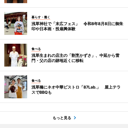
暮らす・働く
浅草神社で「末広フェス」 令和8年8月8日に御朱
印や日本画・投扇興体験
食べる
浅草生まれの店主の「割烹かずさ」、中延から雷
門・父の店の跡地近くに移転
食べる
浅草橋にネオ中華ビストロ「87Lab.」 屋上テラ
スでBBQも
もっと見る