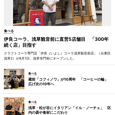
食べる
伊良コーラ、浅草観音前に直営5店舗目 「300年
続く店」目指す
クラフトコーラ専門店「伊良（いよし）コーラ浅草観音前店」（台東区
浅草2）が8月1日、浅草寺門前にオープンした。
食べる
蔵前「コフィノワ」が10周年 「コーヒーの輪」
広げ次の10年へ
食べる
浅草・松が谷にイタリアン「イル・ノーチェ」 区
内の器や食材にこだわり