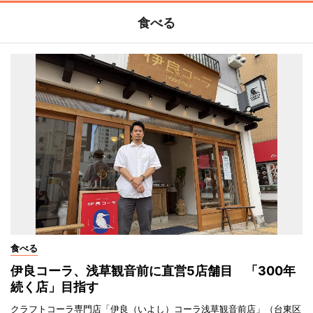
食べる
食べる
伊良コーラ、浅草観音前に直営5店舗目 「300年
続く店」目指す
クラフトコーラ専門店「伊良（いよし）コーラ浅草観音前店」（台東区