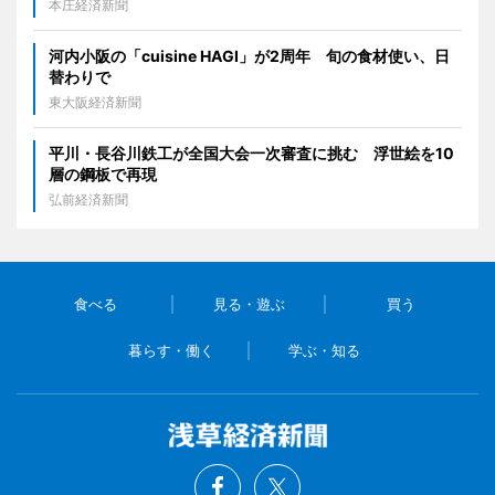
本庄経済新聞
河内小阪の「cuisine HAGI」が2周年 旬の食材使い、日
替わりで
東大阪経済新聞
平川・長谷川鉄工が全国大会一次審査に挑む 浮世絵を10
層の鋼板で再現
弘前経済新聞
食べる
見る・遊ぶ
買う
暮らす・働く
学ぶ・知る