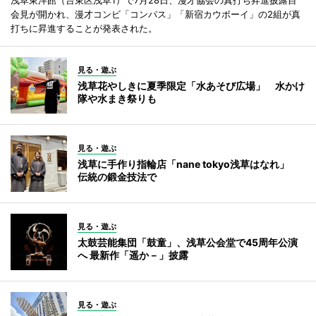
会見が開かれ、漫才コンビ「コンパス」「新宿カウボーイ」の2組が真
打ちに昇進することが発表された。
見る・遊ぶ
浅草花やしきに夏季限定「水あそび広場」 水かけ
隊や水まき祭りも
見る・遊ぶ
浅草に手作り指輪店「nane tokyo浅草はなれ」
伝統の鍛金技法で
見る・遊ぶ
太鼓芸能集団「鼓童」、浅草公会堂で45周年公演
へ 最新作「遥か－」披露
見る・遊ぶ