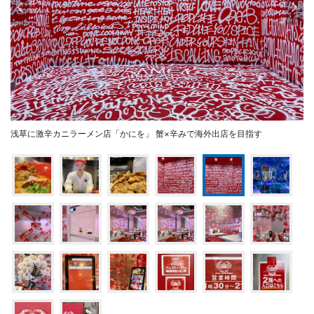
浅草に激辛カニラーメン店「かにを」 蟹×辛みで海外出店を目指す