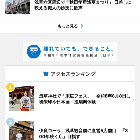
浅草六区周辺で「秋田竿燈浅草まつり」 日差しに
映える職人の妙技に歓声
もっと見る
アクセスランキング
浅草神社で「末広フェス」 令和8年8月8日に
御朱印や日本画・投扇興体験
伊良コーラ、浅草観音前に直営5店舗目 「3
00年続く店」目指す