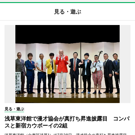
見る・遊ぶ
見る・遊ぶ
浅草東洋館で漫才協会が真打ち昇進披露目 コンパ
スと新宿カウボーイの2組
浅草東洋館（台東区浅草1）で7月28日、漫才協会の真打ち昇進披露目