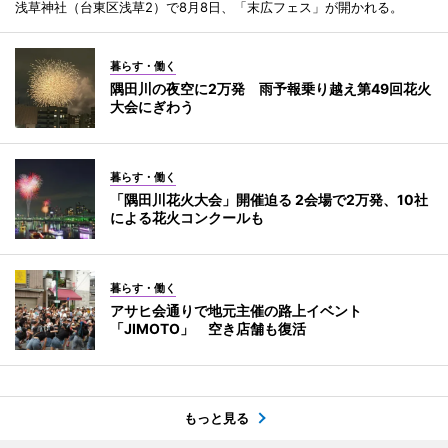
浅草神社（台東区浅草2）で8月8日、「末広フェス」が開かれる。
暮らす・働く
隅田川の夜空に2万発 雨予報乗り越え第49回花火
大会にぎわう
暮らす・働く
「隅田川花火大会」開催迫る 2会場で2万発、10社
による花火コンクールも
暮らす・働く
アサヒ会通りで地元主催の路上イベント
「JIMOTO」 空き店舗も復活
もっと見る