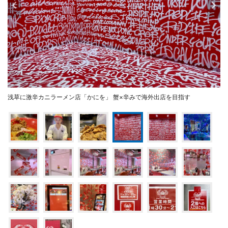
浅草に激辛カニラーメン店「かにを」 蟹×辛みで海外出店を目指す