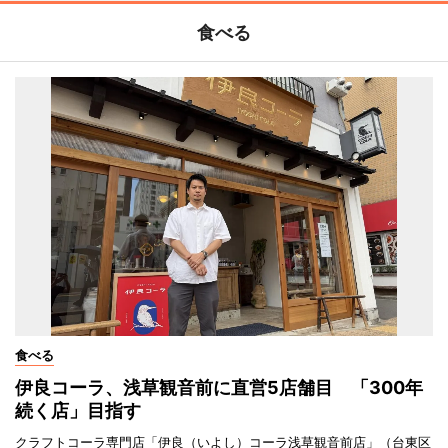
食べる
食べる
伊良コーラ、浅草観音前に直営5店舗目 「300年
続く店」目指す
クラフトコーラ専門店「伊良（いよし）コーラ浅草観音前店」（台東区