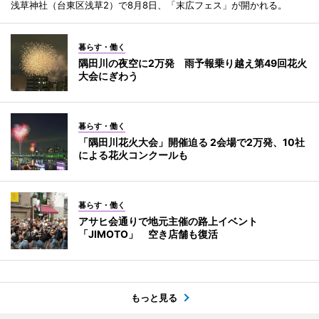
浅草神社（台東区浅草2）で8月8日、「末広フェス」が開かれる。
暮らす・働く
隅田川の夜空に2万発 雨予報乗り越え第49回花火
大会にぎわう
暮らす・働く
「隅田川花火大会」開催迫る 2会場で2万発、10社
による花火コンクールも
暮らす・働く
アサヒ会通りで地元主催の路上イベント
「JIMOTO」 空き店舗も復活
もっと見る