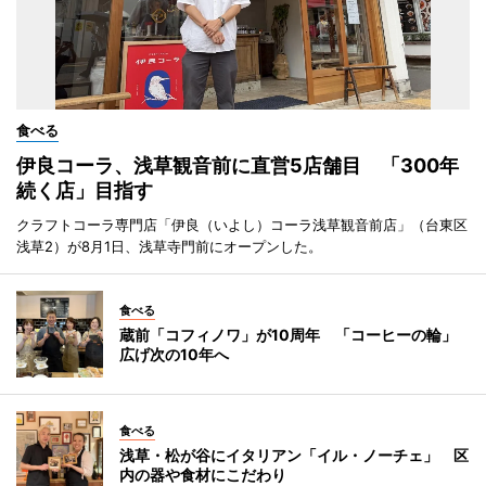
食べる
伊良コーラ、浅草観音前に直営5店舗目 「300年
続く店」目指す
クラフトコーラ専門店「伊良（いよし）コーラ浅草観音前店」（台東区
浅草2）が8月1日、浅草寺門前にオープンした。
食べる
蔵前「コフィノワ」が10周年 「コーヒーの輪」
広げ次の10年へ
食べる
浅草・松が谷にイタリアン「イル・ノーチェ」 区
内の器や食材にこだわり