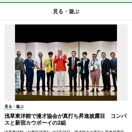
見る・遊ぶ
見る・遊ぶ
浅草東洋館で漫才協会が真打ち昇進披露目 コンパ
スと新宿カウボーイの2組
浅草東洋館（台東区浅草1）で7月28日、漫才協会の真打ち昇進披露目