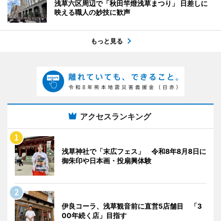
浅草六区周辺で「秋田竿燈浅草まつり」 日差しに
映える職人の妙技に歓声
もっと見る
アクセスランキング
浅草神社で「末広フェス」 令和8年8月8日に
御朱印や日本画・投扇興体験
伊良コーラ、浅草観音前に直営5店舗目 「3
00年続く店」目指す