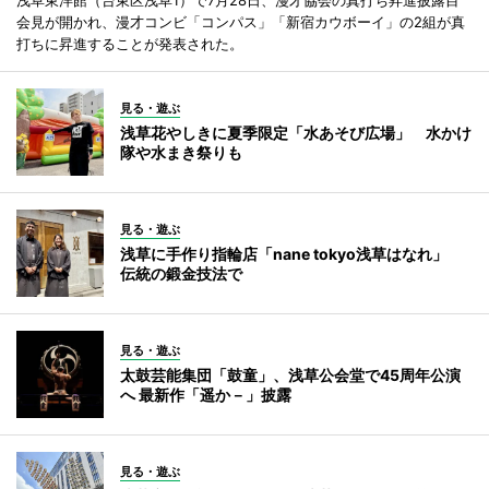
会見が開かれ、漫才コンビ「コンパス」「新宿カウボーイ」の2組が真
打ちに昇進することが発表された。
見る・遊ぶ
浅草花やしきに夏季限定「水あそび広場」 水かけ
隊や水まき祭りも
見る・遊ぶ
浅草に手作り指輪店「nane tokyo浅草はなれ」
伝統の鍛金技法で
見る・遊ぶ
太鼓芸能集団「鼓童」、浅草公会堂で45周年公演
へ 最新作「遥か－」披露
見る・遊ぶ