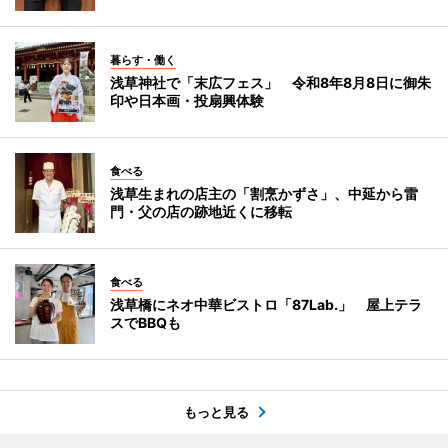
暮らす・働く
浅草神社で「末広フェス」 令和8年8月8日に御朱
印や日本画・投扇興体験
食べる
浅草生まれの店主の「割烹かずさ」、中延から雷
門・父の店の跡地近くに移転
食べる
浅草橋にネオ中華ビストロ「87Lab.」 屋上テラ
スでBBQも
もっと見る