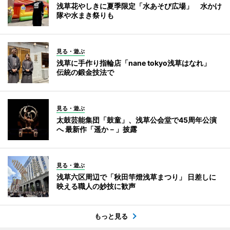
浅草花やしきに夏季限定「水あそび広場」 水かけ
隊や水まき祭りも
見る・遊ぶ
浅草に手作り指輪店「nane tokyo浅草はなれ」
伝統の鍛金技法で
見る・遊ぶ
太鼓芸能集団「鼓童」、浅草公会堂で45周年公演
へ 最新作「遥か－」披露
見る・遊ぶ
浅草六区周辺で「秋田竿燈浅草まつり」 日差しに
映える職人の妙技に歓声
もっと見る