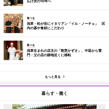
広げ次の10年へ
食べる
浅草・松が谷にイタリアン「イル・ノーチェ」 区
内の器や食材にこだわり
食べる
浅草生まれの店主の「割烹かずさ」、中延から雷
門・父の店の跡地近くに移転
もっと見る
暮らす・働く