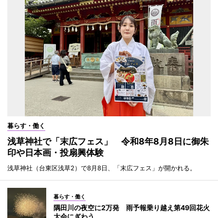
暮らす・働く
浅草神社で「末広フェス」 令和8年8月8日に御朱
印や日本画・投扇興体験
浅草神社（台東区浅草2）で8月8日、「末広フェス」が開かれる。
暮らす・働く
隅田川の夜空に2万発 雨予報乗り越え第49回花火
大会にぎわう