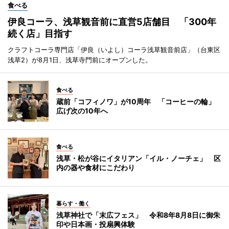
食べる
伊良コーラ、浅草観音前に直営5店舗目 「300年
続く店」目指す
クラフトコーラ専門店「伊良（いよし）コーラ浅草観音前店」（台東区
浅草2）が8月1日、浅草寺門前にオープンした。
食べる
蔵前「コフィノワ」が10周年 「コーヒーの輪」
広げ次の10年へ
食べる
浅草・松が谷にイタリアン「イル・ノーチェ」 区
内の器や食材にこだわり
暮らす・働く
浅草神社で「末広フェス」 令和8年8月8日に御朱
印や日本画・投扇興体験