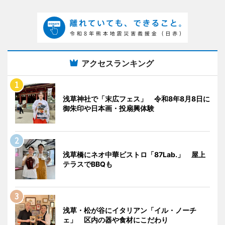
アクセスランキング
浅草神社で「末広フェス」 令和8年8月8日に
御朱印や日本画・投扇興体験
浅草橋にネオ中華ビストロ「87Lab.」 屋上
テラスでBBQも
浅草・松が谷にイタリアン「イル・ノーチ
ェ」 区内の器や食材にこだわり