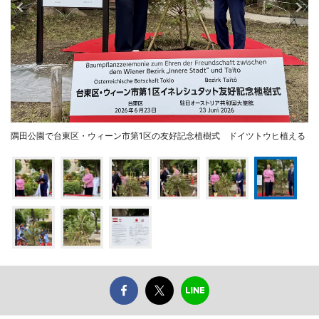
隅田公園で台東区・ウィーン市第1区の友好記念植樹式 ドイツトウヒ植える