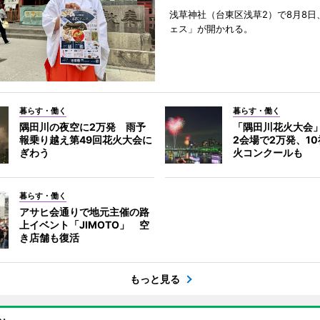
浅草神社（台東区浅草2）で8月8日
ェス」が開かれる。
暮らす・働く
暮らす・働く
隅田川の夜空に2万発 雨予
「隅田川花火大会
報乗り越え第49回花火大会に
2会場で2万発、1
ぎわう
火コンクールも
暮らす・働く
アサヒ会通りで地元主催の路
上イベント「JIMOTO」 空
き店舗も復活
もっと見る