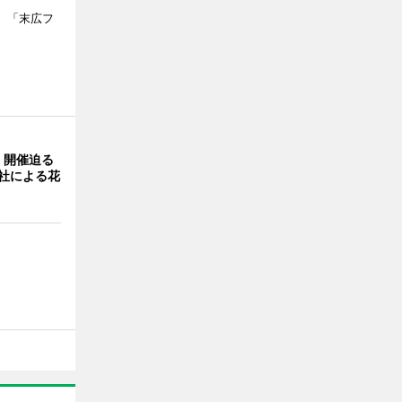
、「末広フ
」開催迫る
0社による花