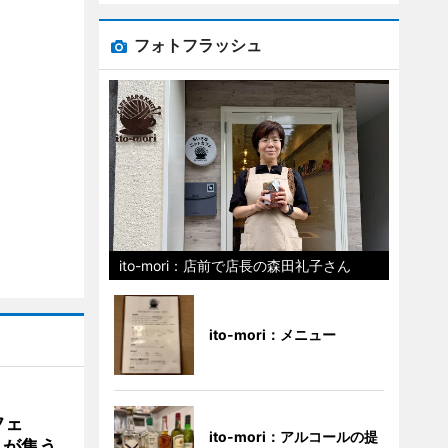
フォトフラッシュ
ito-mori：店前で店長の森田礼子さん
ito-mori：メニュー
フェ
ito-mori：アルコールの提
好きが集う