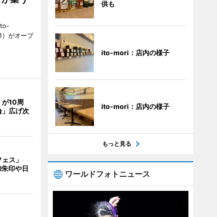
供も
to-
1）がオープ
ito-mori：店内の様子
が10周
ito-mori：店内の様子
輪」広げ次
もっと見る
フェス」
御朱印や日
ワールドフォトニュース