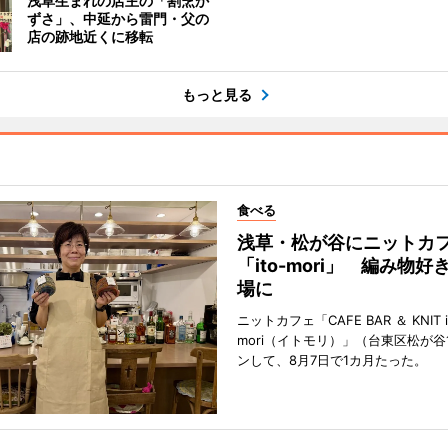
浅草生まれの店主の「割烹か
ずさ」、中延から雷門・父の
店の跡地近くに移転
もっと見る
食べる
浅草・松が谷にニットカ
「ito-mori」 編み物
場に
ニットカフェ「CAFE BAR ＆ KNIT i
mori（イトモリ）」（台東区松が谷
ンして、8月7日で1カ月たった。