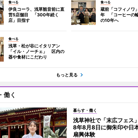
食べる
食べる
伊良コーラ、浅草観音前に直
蔵前「コフィノワ」
営5店舗目 「300年続く
年 「コーヒーの
店」目指す
の10年へ
食べる
浅草・松が谷にイタリアン
「イル・ノーチェ」 区内の
器や食材にこだわり
もっと見る
・働く
暮らす・働く
浅草神社で「末広フェス
8年8月8日に御朱印や日
扇興体験