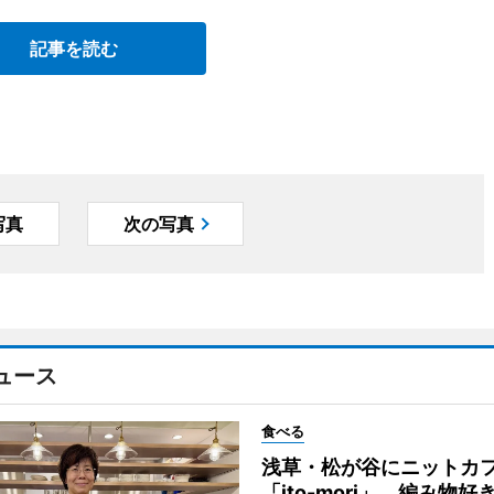
記事を読む
写真
次の写真
ュース
食べる
浅草・松が谷にニットカ
「ito-mori」 編み物