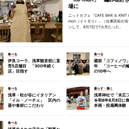
場に
ニットカフェ「CAFE BAR ＆ KNIT i
mori（イトモリ）」（台東区松が谷
ンして、8月7日で1カ月たった。
食べる
食べる
伊良コーラ、浅草観音前に直
蔵前「コフィノワ」
営5店舗目 「300年続く
年 「コーヒーの
店」目指す
の10年へ
食べる
暮らす・働く
浅草・松が谷にイタリアン
浅草神社で「末広
「イル・ノーチェ」 区内の
令和8年8月8日に
器や食材にこだわり
本画・投扇興体験
食べる