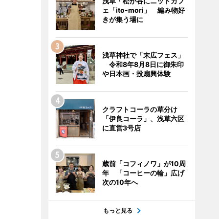
浅草・松が谷にニットカフ
ェ「ito-mori」 編み物好
きが集う場に
浅草神社で「末広フェス」
令和8年8月8日に御朱印
や日本画・投扇興体験
クラフトコーラの草分け
「伊良コーラ」、浅草六区
に直営3号店
蔵前「コフィノワ」が10周
年 「コーヒーの輪」広げ
次の10年へ
もっと見る