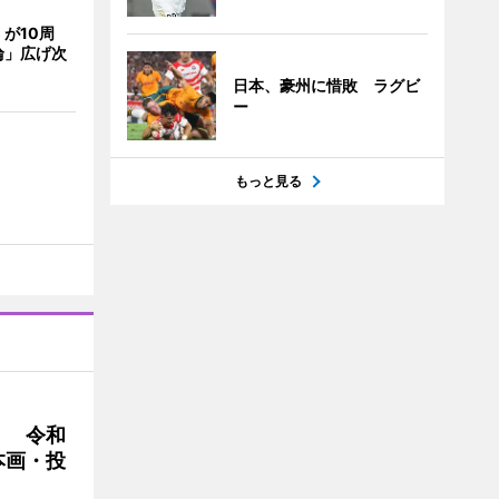
が10周
輪」広げ次
日本、豪州に惜敗 ラグビ
ー
もっと見る
」 令和
本画・投