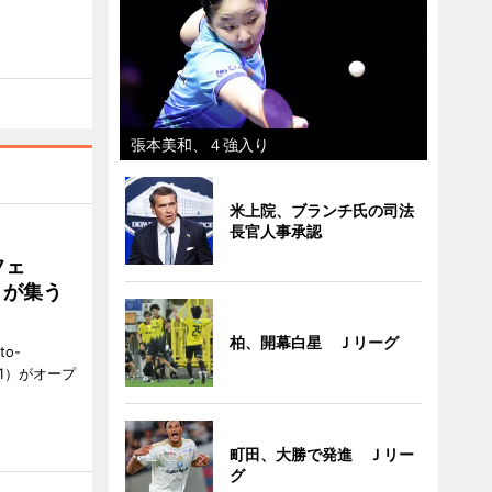
張本美和、４強入り
米上院、ブランチ氏の司法
長官人事承認
フェ
好きが集う
柏、開幕白星 Ｊリーグ
to-
1）がオープ
町田、大勝で発進 Ｊリー
グ