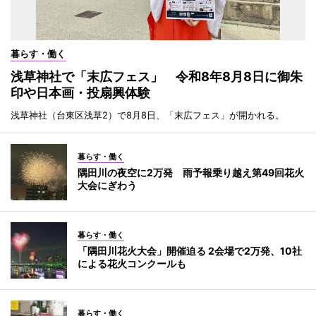
暮らす・働く
浅草神社で「末広フェス」 令和8年8月8日に御朱
印や日本画・投扇興体験
浅草神社（台東区浅草2）で8月8日、「末広フェス」が開かれる。
暮らす・働く
隅田川の夜空に2万発 雨予報乗り越え第49回花火
大会にぎわう
暮らす・働く
「隅田川花火大会」開催迫る 2会場で2万発、10社
による花火コンクールも
暮らす・働く