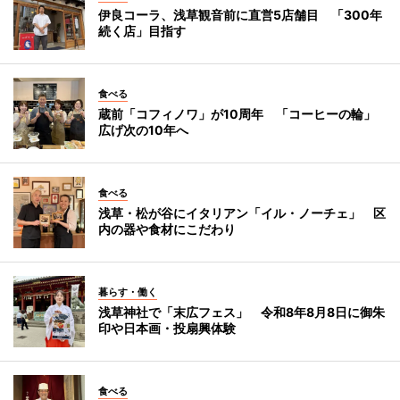
伊良コーラ、浅草観音前に直営5店舗目 「300年
続く店」目指す
食べる
蔵前「コフィノワ」が10周年 「コーヒーの輪」
広げ次の10年へ
食べる
浅草・松が谷にイタリアン「イル・ノーチェ」 区
内の器や食材にこだわり
暮らす・働く
浅草神社で「末広フェス」 令和8年8月8日に御朱
印や日本画・投扇興体験
食べる