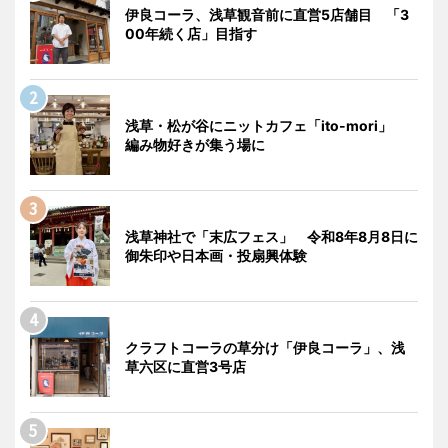
伊良コーラ、浅草観音前に直営5店舗目 「3
00年続く店」目指す
浅草・松が谷にニットカフェ「ito-mori」
編み物好きが集う場に
浅草神社で「末広フェス」 令和8年8月8日に
御朱印や日本画・投扇興体験
クラフトコーラの草分け「伊良コーラ」、浅
草六区に直営3号店