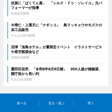
佐賀に「ばくてん屋」 「シルク・ドゥ・ソレイユ」元パ
フォーマーが指導
佐賀経済新聞
今帰仁・上運天に「ナギッコ」 島ラッキョウやモズクの
加工品販売
やんばる経済新聞
沼津「淡島ホテル」が夏限定イベント イラストサービス
や星空観望会など
沼津経済新聞
墨田区役所、「令和8年8月8日婚」 300人超が婚姻届、
開庁前から長い列
すみだ経済新聞
食べる
見る・遊ぶ
買う