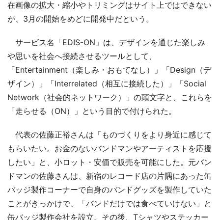
在画像の拡大・縮小やトリミングはサイト上ではできない
が、3月の開始をめどに開発中だという。
サービス名「EDIS-ON」は、デザインを通じた楽しみ
や思いを社会へ接続させるツールとして、
「Entertainment（楽しみ・おもてなし）」「Design（デ
ザイン）」「Interrelated（相互に接続した）」「Social
Network（社会的ネットワーク）」の頭文字と、これらを
「走らせる（ON）」という目的で付けられた。
代表の佐藤正裕さんは「ものづくりをより身近に感じて
もらいたい。お金のないバンドマンやアーティストを応援
したい」と、小ロット・安価で販売を可能にした。元バン
ドマンの佐藤さんは、新宿のレコード店の片隅にあった缶
バッジ製作コーナーで自身のバンドグッズを製作していた
ことがきっかけで、「バンドだけでは食べていけない」と
缶バッジ製作会社を設立。その後、Tシャツやステッカー