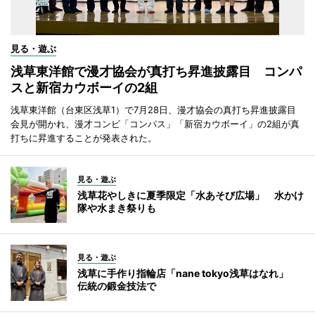
見る・遊ぶ
浅草東洋館で漫才協会が真打ち昇進披露目 コンパ
スと新宿カウボーイの2組
浅草東洋館（台東区浅草1）で7月28日、漫才協会の真打ち昇進披露目
会見が開かれ、漫才コンビ「コンパス」「新宿カウボーイ」の2組が真
打ちに昇進することが発表された。
見る・遊ぶ
浅草花やしきに夏季限定「水あそび広場」 水かけ
隊や水まき祭りも
見る・遊ぶ
浅草に手作り指輪店「nane tokyo浅草はなれ」
伝統の鍛金技法で