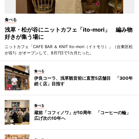
食べる
浅草・松が谷にニットカフェ「ito-mori」 編み物
好きが集う場に
ニットカフェ「CAFE BAR ＆ KNIT ito-mori（イトモリ）」（台東区松
が谷1）がオープンして、8月7日で1カ月たった。
食べる
伊良コーラ、浅草観音前に直営5店舗目 「300年
続く店」目指す
食べる
蔵前「コフィノワ」が10周年 「コーヒーの輪」
広げ次の10年へ