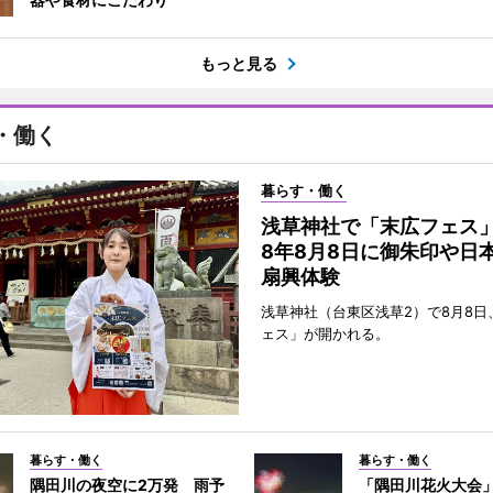
もっと見る
・働く
暮らす・働く
浅草神社で「末広フェス
8年8月8日に御朱印や日
扇興体験
浅草神社（台東区浅草2）で8月8日
ェス」が開かれる。
暮らす・働く
暮らす・働く
隅田川の夜空に2万発 雨予
「隅田川花火大会