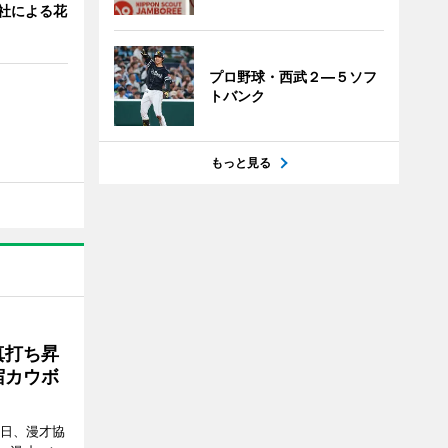
0社による花
プロ野球・西武２―５ソフ
トバンク
もっと見る
真打ち昇
宿カウボ
8日、漫才協