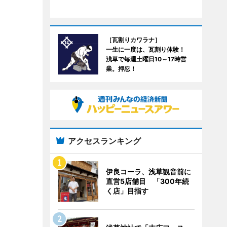
［瓦割りカワラナ］
一生に一度は、瓦割り体験！
浅草で毎週土曜日10～17時営
業。押忍！
アクセスランキング
伊良コーラ、浅草観音前に
直営5店舗目 「300年続
く店」目指す