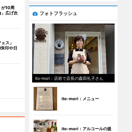
が10周
フォトフラッシュ
輪」広げ次
フェス」
御朱印や日
ito-mori：店前で店長の森田礼子さん
ito-mori：メニュー
ito-mori：アルコールの提