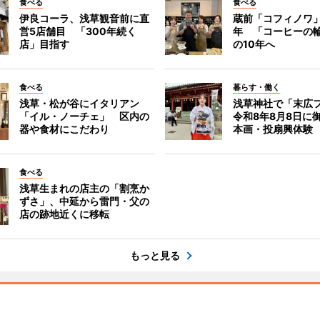
食べる
食べる
伊良コーラ、浅草観音前に直
蔵前「コフィノワ」
営5店舗目 「300年続く
年 「コーヒーの
店」目指す
の10年へ
食べる
暮らす・働く
浅草・松が谷にイタリアン
浅草神社で「末広
「イル・ノーチェ」 区内の
令和8年8月8日に
器や食材にこだわり
本画・投扇興体験
食べる
浅草生まれの店主の「割烹か
ずさ」、中延から雷門・父の
店の跡地近くに移転
もっと見る