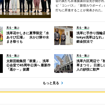
会の真打ち昇進披露目会見が開かれ
ビ「コンパス」「新宿カウボーイ」
打ちに昇進することが発表された。
見る・遊ぶ
見る・遊ぶ
浅草花やしきに夏季限定「水
浅草に手作り指輪店
あそび広場」 水かけ隊や水
tokyo浅草はなれ
まき祭りも
鍛金技法で
見る・遊ぶ
見る・遊ぶ
太鼓芸能集団「鼓童」、浅草
浅草六区周辺で「
公会堂で45周年公演へ 最新作
草まつり」 日差し
「遥か－」披露
人の妙技に歓声
もっと見る