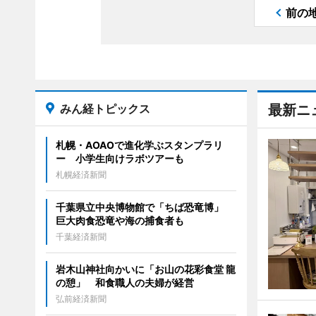
前の
みん経トピックス
最新ニ
札幌・AOAOで進化学ぶスタンプラリ
ー 小学生向けラボツアーも
札幌経済新聞
千葉県立中央博物館で「ちば恐竜博」
巨大肉食恐竜や海の捕食者も
千葉経済新聞
岩木山神社向かいに「お山の花彩食堂 龍
の憩」 和食職人の夫婦が経営
弘前経済新聞