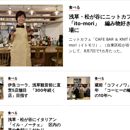
食べる
浅草・松が谷にニットカ
「ito-mori」 編み物
場に
ニットカフェ「CAFE BAR ＆ KNIT i
mori（イトモリ）」（台東区松が谷
ンして、8月7日で1カ月たった。
食べる
食べる
伊良コーラ、浅草観音前に直
蔵前「コフィノワ」
営5店舗目 「300年続く
年 「コーヒーの
店」目指す
の10年へ
食べる
浅草・松が谷にイタリアン
「イル・ノーチェ」 区内の
器や食材にこだわり