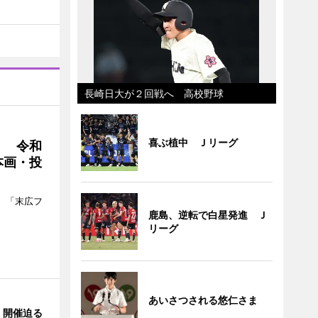
長崎日大が２回戦へ 高校野球
喜ぶ植中 Ｊリーグ
」 令和
本画・投
、「末広フ
鹿島、逆転で白星発進 Ｊ
リーグ
あいさつされる悠仁さま
」開催迫る