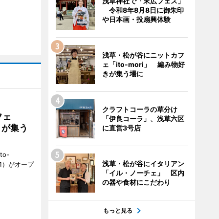
浅草神社で「末広フェス」
令和8年8月8日に御朱印
や日本画・投扇興体験
浅草・松が谷にニットカフ
ェ「ito-mori」 編み物好
きが集う場に
クラフトコーラの草分け
フェ
「伊良コーラ」、浅草六区
好きが集う
に直営3号店
to-
浅草・松が谷にイタリアン
1）がオープ
「イル・ノーチェ」 区内
の器や食材にこだわり
もっと見る