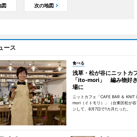
地図
次の地図
ュース
食べる
浅草・松が谷にニットカ
「ito-mori」 編み物
場に
ニットカフェ「CAFE BAR ＆ KNIT i
mori（イトモリ）」（台東区松が谷
ンして、8月7日で1カ月たった。