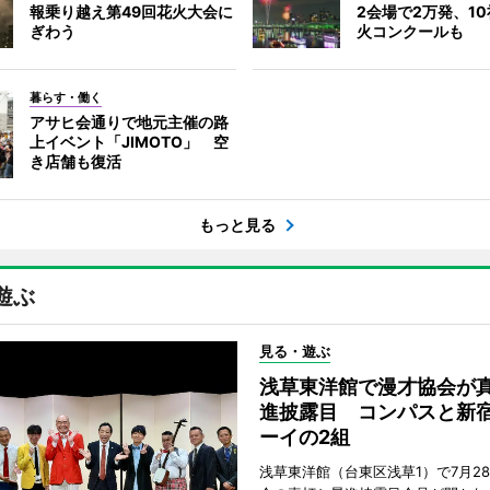
報乗り越え第49回花火大会に
2会場で2万発、1
ぎわう
火コンクールも
暮らす・働く
アサヒ会通りで地元主催の路
上イベント「JIMOTO」 空
き店舗も復活
もっと見る
遊ぶ
見る・遊ぶ
浅草東洋館で漫才協会が
進披露目 コンパスと新
ーイの2組
浅草東洋館（台東区浅草1）で7月2