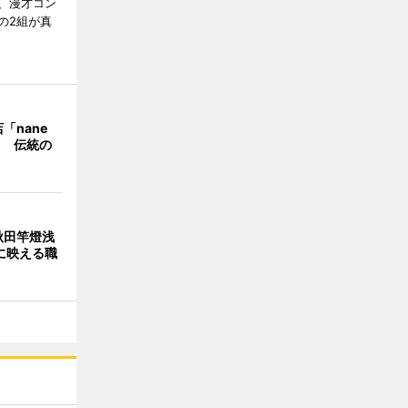
、漫才コン
の2組が真
「nane
」 伝統の
秋田竿燈浅
に映える職