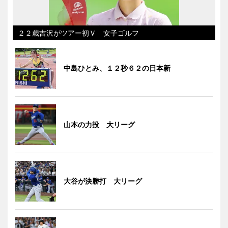
２２歳吉沢がツアー初Ｖ 女子ゴルフ
中島ひとみ、１２秒６２の日本新
山本の力投 大リーグ
大谷が決勝打 大リーグ