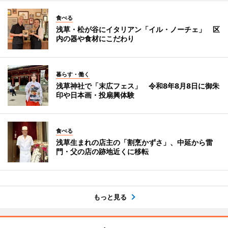
食べる
浅草・松が谷にイタリアン「イル・ノーチェ」 区
内の器や食材にこだわり
暮らす・働く
浅草神社で「末広フェス」 令和8年8月8日に御朱
印や日本画・投扇興体験
食べる
浅草生まれの店主の「割烹かずさ」、中延から雷
門・父の店の跡地近くに移転
もっと見る