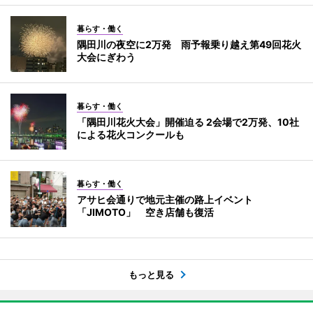
暮らす・働く
隅田川の夜空に2万発 雨予報乗り越え第49回花火
大会にぎわう
暮らす・働く
「隅田川花火大会」開催迫る 2会場で2万発、10社
による花火コンクールも
暮らす・働く
アサヒ会通りで地元主催の路上イベント
「JIMOTO」 空き店舗も復活
もっと見る