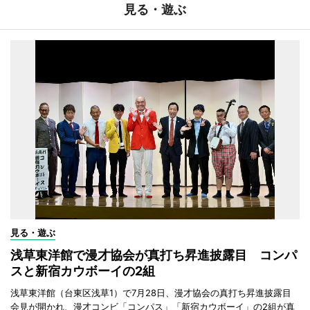
見る・遊ぶ
見る・遊ぶ
浅草東洋館で漫才協会が真打ち昇進披露目 コンパ
スと新宿カウボーイの2組
浅草東洋館（台東区浅草1）で7月28日、漫才協会の真打ち昇進披露目
会見が開かれ、漫才コンビ「コンパス」「新宿カウボーイ」の2組が真