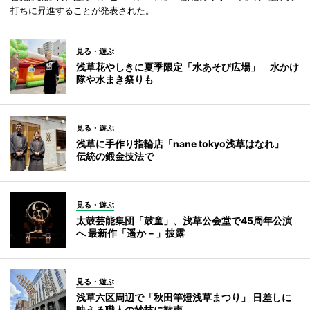
打ちに昇進することが発表された。
見る・遊ぶ
浅草花やしきに夏季限定「水あそび広場」 水かけ
隊や水まき祭りも
見る・遊ぶ
浅草に手作り指輪店「nane tokyo浅草はなれ」
伝統の鍛金技法で
見る・遊ぶ
太鼓芸能集団「鼓童」、浅草公会堂で45周年公演
へ 最新作「遥か－」披露
見る・遊ぶ
浅草六区周辺で「秋田竿燈浅草まつり」 日差しに
映える職人の妙技に歓声