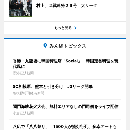
村上、２戦連発２６号 大リーグ
もっと見る
みん経トピックス
香港・九龍塘に韓国料理店「Social」 韓国定番料理を現
代風に
香港経済新聞
SC相模原、熊本と引き分け J3リーグ開幕
相模原町田経済新聞
関門海峡花火大会、無料エリアなしの門司側をライブ配信
小倉経済新聞
八広で「八八祭り」 1500人が提灯行列、多幸アートも