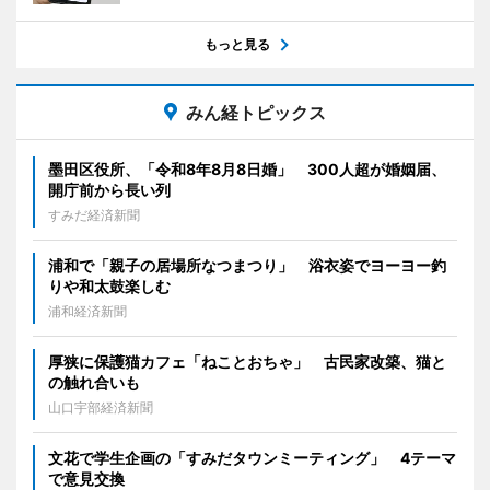
もっと見る
みん経トピックス
墨田区役所、「令和8年8月8日婚」 300人超が婚姻届、
開庁前から長い列
すみだ経済新聞
浦和で「親子の居場所なつまつり」 浴衣姿でヨーヨー釣
りや和太鼓楽しむ
浦和経済新聞
厚狭に保護猫カフェ「ねことおちゃ」 古民家改築、猫と
の触れ合いも
山口宇部経済新聞
文花で学生企画の「すみだタウンミーティング」 4テーマ
で意見交換