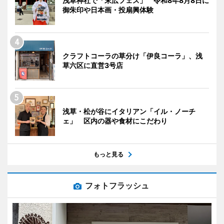
浅草神社で「末広フェス」 令和8年8月8日に
御朱印や日本画・投扇興体験
クラフトコーラの草分け「伊良コーラ」、浅
草六区に直営3号店
浅草・松が谷にイタリアン「イル・ノーチ
ェ」 区内の器や食材にこだわり
もっと見る
フォトフラッシュ