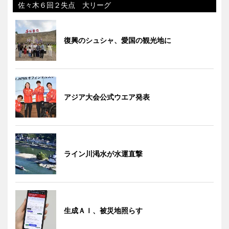
佐々木６回２失点 大リーグ
復興のシュシャ、愛国の観光地に
アジア大会公式ウエア発表
ライン川渇水が水運直撃
生成ＡＩ、被災地照らす