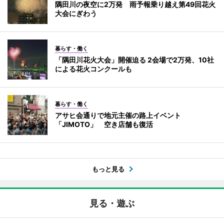
隅田川の夜空に2万発 雨予報乗り越え第49回花火
大会にぎわう
暮らす・働く
「隅田川花火大会」開催迫る 2会場で2万発、10社
による花火コンクールも
暮らす・働く
アサヒ会通りで地元主催の路上イベント
「JIMOTO」 空き店舗も復活
もっと見る
見る・遊ぶ