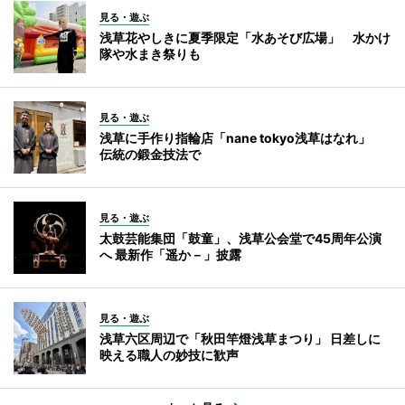
見る・遊ぶ
浅草花やしきに夏季限定「水あそび広場」 水かけ
隊や水まき祭りも
見る・遊ぶ
浅草に手作り指輪店「nane tokyo浅草はなれ」
伝統の鍛金技法で
見る・遊ぶ
太鼓芸能集団「鼓童」、浅草公会堂で45周年公演
へ 最新作「遥か－」披露
見る・遊ぶ
浅草六区周辺で「秋田竿燈浅草まつり」 日差しに
映える職人の妙技に歓声