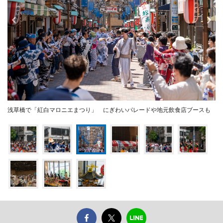
浅草橋で「紅白マロニエまつり」 にぎわいパレードや地元飲食店ブースも