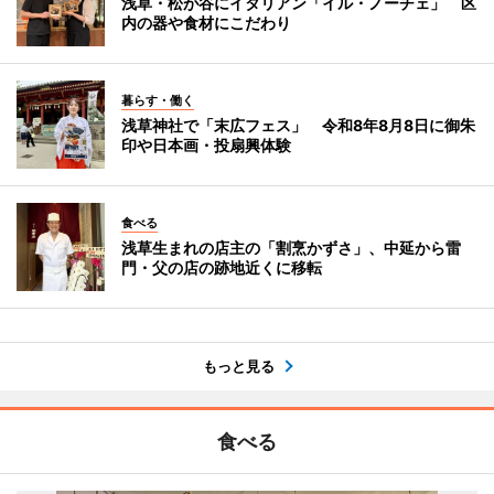
浅草・松が谷にイタリアン「イル・ノーチェ」 区
内の器や食材にこだわり
暮らす・働く
浅草神社で「末広フェス」 令和8年8月8日に御朱
印や日本画・投扇興体験
食べる
浅草生まれの店主の「割烹かずさ」、中延から雷
門・父の店の跡地近くに移転
もっと見る
食べる