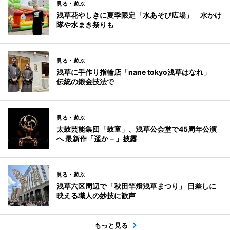
見る・遊ぶ
浅草花やしきに夏季限定「水あそび広場」 水かけ
隊や水まき祭りも
見る・遊ぶ
浅草に手作り指輪店「nane tokyo浅草はなれ」
伝統の鍛金技法で
見る・遊ぶ
太鼓芸能集団「鼓童」、浅草公会堂で45周年公演
へ 最新作「遥か－」披露
見る・遊ぶ
浅草六区周辺で「秋田竿燈浅草まつり」 日差しに
映える職人の妙技に歓声
もっと見る