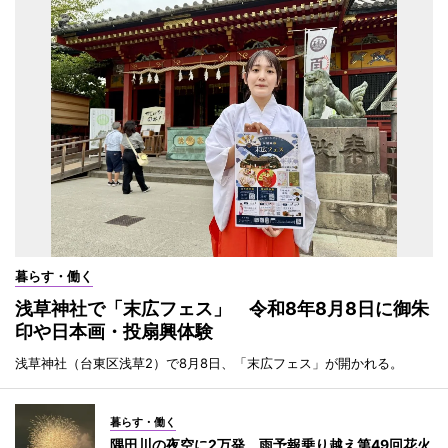
暮らす・働く
浅草神社で「末広フェス」 令和8年8月8日に御朱
印や日本画・投扇興体験
浅草神社（台東区浅草2）で8月8日、「末広フェス」が開かれる。
暮らす・働く
隅田川の夜空に2万発 雨予報乗り越え第49回花火