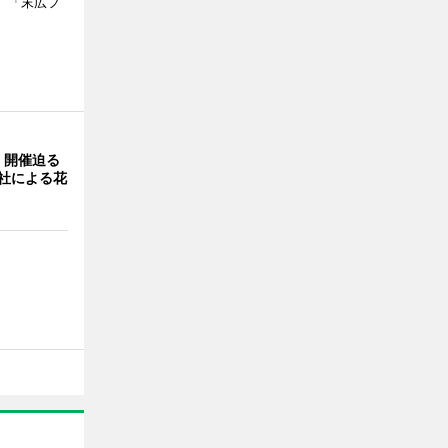
、「末広フ
」開催迫る
0社による花