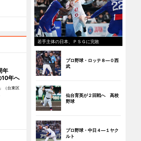
若手主体の日本、ＰＳＧに完敗
プロ野球・ロッテ８―０西
武
0周年
10年へ
」（台東区
。
仙台育英が２回戦へ 高校
野球
プロ野球・中日４―１ヤク
ルト