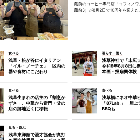
蔵前のコーヒー専門店「コフィノワ
蔵前3）が8月2日で10周年を迎えた
食べる
暮らす・働く
浅草・松が谷にイタリアン
浅草神社で「末広
「イル・ノーチェ」 区内の
令和8年8月8日に
器や食材にこだわり
本画・投扇興体験
食べる
食べる
浅草生まれの店主の「割烹か
浅草橋にネオ中華
ずさ」、中延から雷門・父の
「87Lab.」 屋
店の跡地近くに移転
BBQも
見る・遊ぶ
浅草東洋館で漫才協会が真打