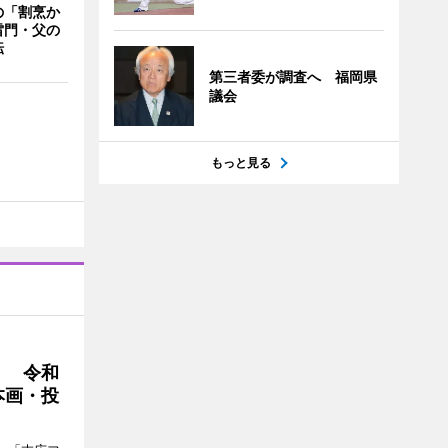
の「割烹か
雷門・父の
転
第三者委が調査へ 福岡県
議会
もっと見る
」 令和
本画・投