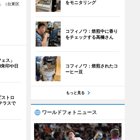
をモニタリング
」（台東区
。
コフィノワ：焙煎中に香り
をチェックする高橋さん
フェス」
コフィノワ：焙煎されたコ
御朱印や日
ーヒー豆
もっと見る
ビストロ
上テラスで
ワールドフォトニュース