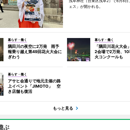
浅草神社（台東区浅草2）で8月8日
ェス」が開かれる。
暮らす・働く
暮らす・働く
隅田川の夜空に2万発 雨予
「隅田川花火大会
報乗り越え第49回花火大会に
2会場で2万発、1
ぎわう
火コンクールも
暮らす・働く
アサヒ会通りで地元主催の路
上イベント「JIMOTO」 空
き店舗も復活
もっと見る
遊ぶ