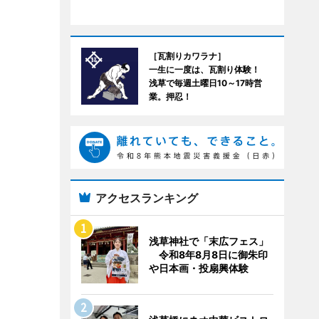
［瓦割りカワラナ］
一生に一度は、瓦割り体験！
浅草で毎週土曜日10～17時営
業。押忍！
アクセスランキング
浅草神社で「末広フェス」
令和8年8月8日に御朱印
や日本画・投扇興体験