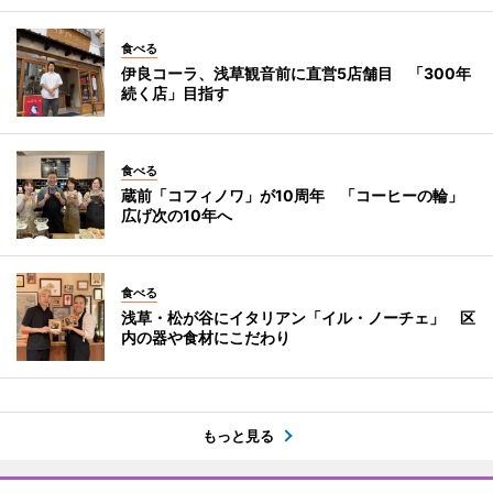
食べる
伊良コーラ、浅草観音前に直営5店舗目 「300年
続く店」目指す
食べる
蔵前「コフィノワ」が10周年 「コーヒーの輪」
広げ次の10年へ
食べる
浅草・松が谷にイタリアン「イル・ノーチェ」 区
内の器や食材にこだわり
もっと見る