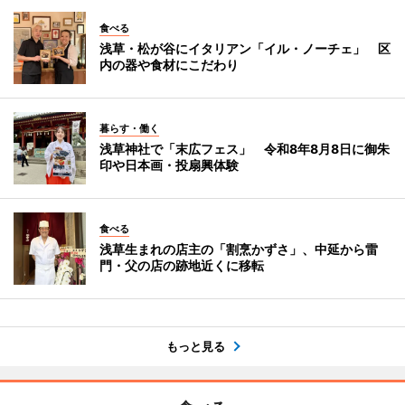
食べる
浅草・松が谷にイタリアン「イル・ノーチェ」 区
内の器や食材にこだわり
暮らす・働く
浅草神社で「末広フェス」 令和8年8月8日に御朱
印や日本画・投扇興体験
食べる
浅草生まれの店主の「割烹かずさ」、中延から雷
門・父の店の跡地近くに移転
もっと見る