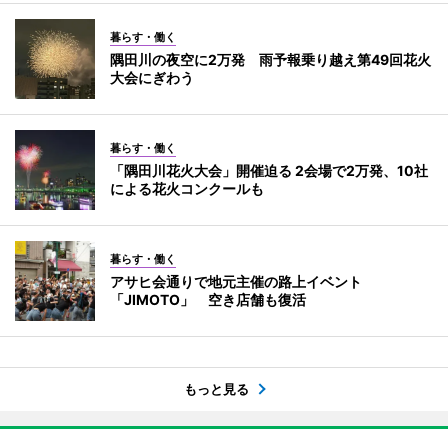
暮らす・働く
隅田川の夜空に2万発 雨予報乗り越え第49回花火
大会にぎわう
暮らす・働く
「隅田川花火大会」開催迫る 2会場で2万発、10社
による花火コンクールも
暮らす・働く
アサヒ会通りで地元主催の路上イベント
「JIMOTO」 空き店舗も復活
もっと見る