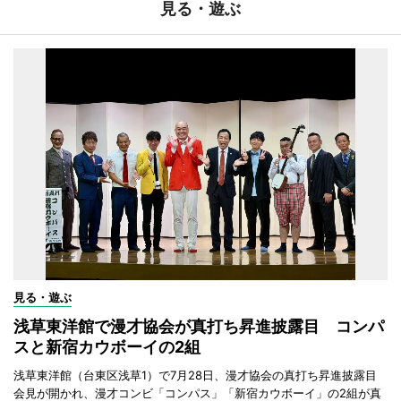
見る・遊ぶ
見る・遊ぶ
浅草東洋館で漫才協会が真打ち昇進披露目 コンパ
スと新宿カウボーイの2組
浅草東洋館（台東区浅草1）で7月28日、漫才協会の真打ち昇進披露目
会見が開かれ、漫才コンビ「コンパス」「新宿カウボーイ」の2組が真