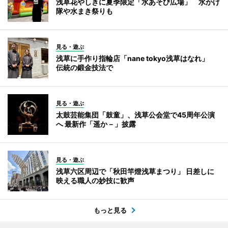
浅草花やしきに夏季限定「水あそび広場」 水かけ
隊や水まき祭りも
見る・遊ぶ
浅草に手作り指輪店「nane tokyo浅草はなれ」
伝統の鍛金技法で
見る・遊ぶ
太鼓芸能集団「鼓童」、浅草公会堂で45周年公演
へ 最新作「遥か－」披露
見る・遊ぶ
浅草六区周辺で「秋田竿燈浅草まつり」 日差しに
映える職人の妙技に歓声
もっと見る