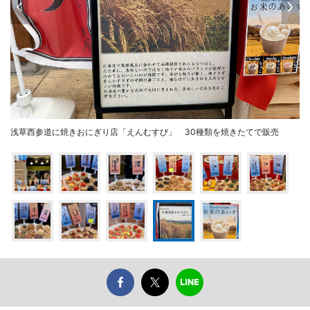
浅草西参道に焼きおにぎり店「えんむすび」 30種類を焼きたてで販売