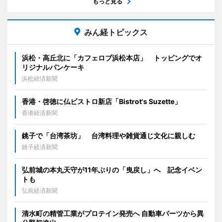
もっと見る
みん経トピックス
浜松・高丘北に「カフェロブ浜松本店」 トッピングでオ
リジナルパンケーキ
浜松経済新聞
香港・啓徳に仏ビストロ新店「Bistrot's Suzette」
香港経済新聞
銚子で「台湾茶坊」 台湾料理や雑貨通じ文化に親しむ
銚子経済新聞
弘前城の本丸天守が11年ぶりの「曳戻し」へ 記念イベン
トも
弘前経済新聞
清水町の精管工業がプロテイン発売へ 自動車パーツから異