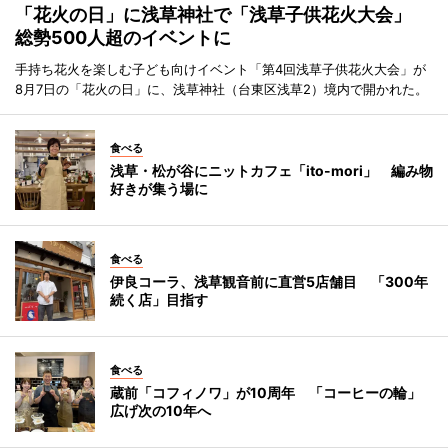
「花火の日」に浅草神社で「浅草子供花火大会」
総勢500人超のイベントに
手持ち花火を楽しむ子ども向けイベント「第4回浅草子供花火大会」が
8月7日の「花火の日」に、浅草神社（台東区浅草2）境内で開かれた。
食べる
浅草・松が谷にニットカフェ「ito-mori」 編み物
好きが集う場に
食べる
伊良コーラ、浅草観音前に直営5店舗目 「300年
続く店」目指す
食べる
蔵前「コフィノワ」が10周年 「コーヒーの輪」
広げ次の10年へ