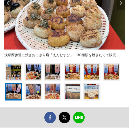
浅草西参道に焼きおにぎり店「えんむすび」 30種類を焼きたてで販売