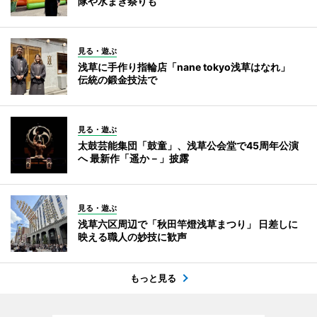
隊や水まき祭りも
見る・遊ぶ
浅草に手作り指輪店「nane tokyo浅草はなれ」
伝統の鍛金技法で
見る・遊ぶ
太鼓芸能集団「鼓童」、浅草公会堂で45周年公演
へ 最新作「遥か－」披露
見る・遊ぶ
浅草六区周辺で「秋田竿燈浅草まつり」 日差しに
映える職人の妙技に歓声
もっと見る