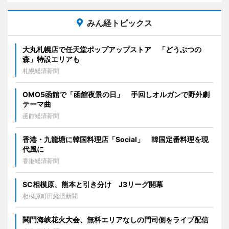
みん経トピックス
大丸札幌店で任天堂ポップアップストア 「どうぶつの
森」特設エリアも
札幌経済新聞
OMO5函館で「函館夜景の日」 手回しオルガンで野外劇
テーマ曲
函館経済新聞
香港・九龍塘に韓国料理店「Social」 韓国定番料理を現
代風に
香港経済新聞
SC相模原、熊本と引き分け J3リーグ開幕
相模原町田経済新聞
関門海峡花火大会、無料エリアなしの門司側をライブ配信