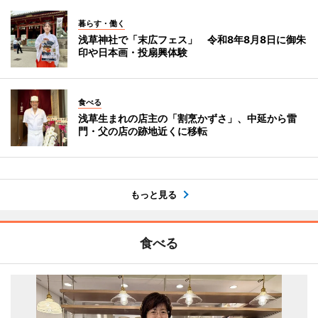
暮らす・働く
浅草神社で「末広フェス」 令和8年8月8日に御朱
印や日本画・投扇興体験
食べる
浅草生まれの店主の「割烹かずさ」、中延から雷
門・父の店の跡地近くに移転
もっと見る
食べる