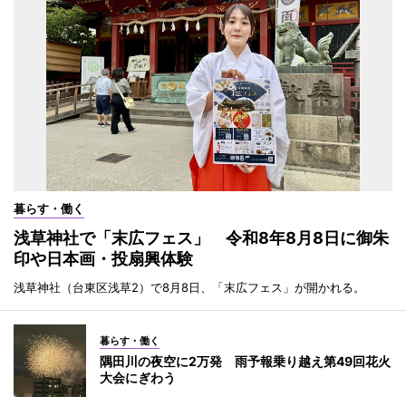
暮らす・働く
浅草神社で「末広フェス」 令和8年8月8日に御朱
印や日本画・投扇興体験
浅草神社（台東区浅草2）で8月8日、「末広フェス」が開かれる。
暮らす・働く
隅田川の夜空に2万発 雨予報乗り越え第49回花火
大会にぎわう