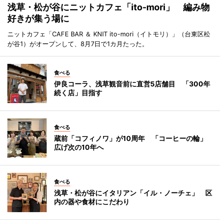
浅草・松が谷にニットカフェ「ito-mori」 編み物
好きが集う場に
ニットカフェ「CAFE BAR ＆ KNIT ito-mori（イトモリ）」（台東区松
が谷1）がオープンして、8月7日で1カ月たった。
食べる
伊良コーラ、浅草観音前に直営5店舗目 「300年
続く店」目指す
食べる
蔵前「コフィノワ」が10周年 「コーヒーの輪」
広げ次の10年へ
食べる
浅草・松が谷にイタリアン「イル・ノーチェ」 区
内の器や食材にこだわり