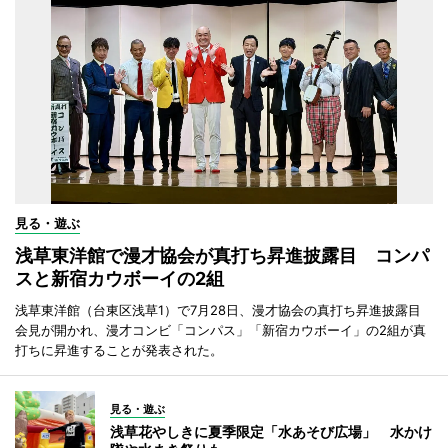
見る・遊ぶ
浅草東洋館で漫才協会が真打ち昇進披露目 コンパ
スと新宿カウボーイの2組
浅草東洋館（台東区浅草1）で7月28日、漫才協会の真打ち昇進披露目
会見が開かれ、漫才コンビ「コンパス」「新宿カウボーイ」の2組が真
打ちに昇進することが発表された。
見る・遊ぶ
浅草花やしきに夏季限定「水あそび広場」 水かけ