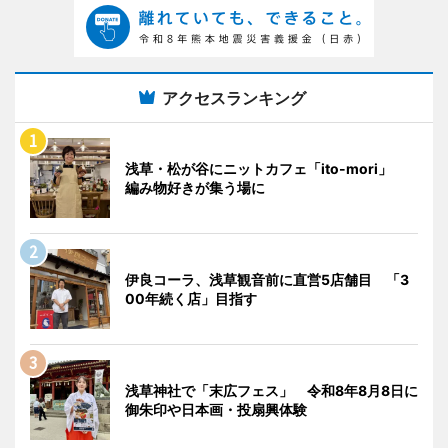
アクセスランキング
浅草・松が谷にニットカフェ「ito-mori」
編み物好きが集う場に
伊良コーラ、浅草観音前に直営5店舗目 「3
00年続く店」目指す
浅草神社で「末広フェス」 令和8年8月8日に
御朱印や日本画・投扇興体験