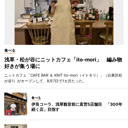
食べる
浅草・松が谷にニットカフェ「ito-mori」 編み物
好きが集う場に
ニットカフェ「CAFE BAR ＆ KNIT ito-mori（イトモリ）」（台東区松
が谷1）がオープンして、8月7日で1カ月たった。
食べる
伊良コーラ、浅草観音前に直営5店舗目 「300年
続く店」目指す