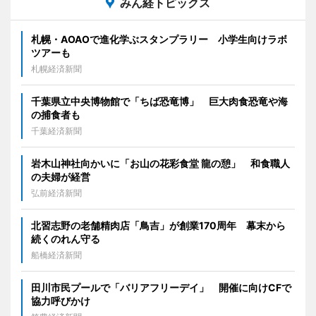
みん経トピックス
札幌・AOAOで進化学ぶスタンプラリー 小学生向けラボ
ツアーも
札幌経済新聞
千葉県立中央博物館で「ちば恐竜博」 巨大肉食恐竜や海
の捕食者も
千葉経済新聞
岩木山神社向かいに「お山の花彩食堂 龍の憩」 和食職人
の夫婦が経営
弘前経済新聞
北習志野の老舗精肉店「鳥吉」が創業170周年 幕末から
続くのれん守る
船橋経済新聞
田川市民プールで「バリアフリーデイ」 開催に向けCFで
協力呼びかけ