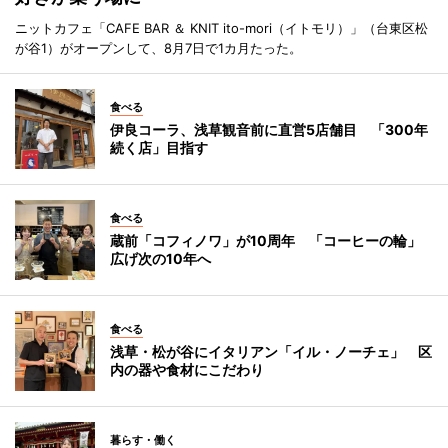
ニットカフェ「CAFE BAR ＆ KNIT ito-mori（イトモリ）」（台東区松
が谷1）がオープンして、8月7日で1カ月たった。
食べる
伊良コーラ、浅草観音前に直営5店舗目 「300年
続く店」目指す
食べる
蔵前「コフィノワ」が10周年 「コーヒーの輪」
広げ次の10年へ
食べる
浅草・松が谷にイタリアン「イル・ノーチェ」 区
内の器や食材にこだわり
暮らす・働く