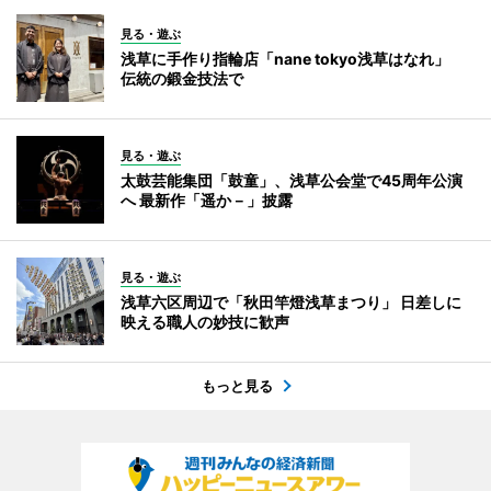
見る・遊ぶ
浅草に手作り指輪店「nane tokyo浅草はなれ」
伝統の鍛金技法で
見る・遊ぶ
太鼓芸能集団「鼓童」、浅草公会堂で45周年公演
へ 最新作「遥か－」披露
見る・遊ぶ
浅草六区周辺で「秋田竿燈浅草まつり」 日差しに
映える職人の妙技に歓声
もっと見る