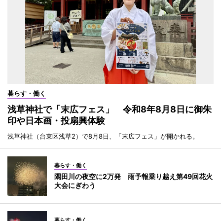
暮らす・働く
浅草神社で「末広フェス」 令和8年8月8日に御朱
印や日本画・投扇興体験
浅草神社（台東区浅草2）で8月8日、「末広フェス」が開かれる。
暮らす・働く
隅田川の夜空に2万発 雨予報乗り越え第49回花火
大会にぎわう
暮らす・働く