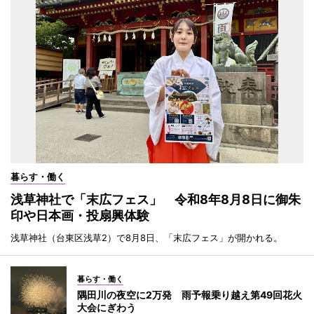
暮らす・働く
浅草神社で「末広フェス」 令和8年8月8日に御朱
印や日本画・投扇興体験
浅草神社（台東区浅草2）で8月8日、「末広フェス」が開かれる。
暮らす・働く
隅田川の夜空に2万発 雨予報乗り越え第49回花火
大会にぎわう