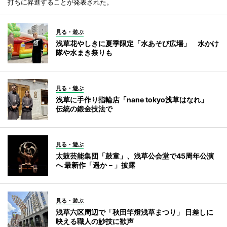
打ちに昇進することが発表された。
見る・遊ぶ
浅草花やしきに夏季限定「水あそび広場」 水かけ
隊や水まき祭りも
見る・遊ぶ
浅草に手作り指輪店「nane tokyo浅草はなれ」
伝統の鍛金技法で
見る・遊ぶ
太鼓芸能集団「鼓童」、浅草公会堂で45周年公演
へ 最新作「遥か－」披露
見る・遊ぶ
浅草六区周辺で「秋田竿燈浅草まつり」 日差しに
映える職人の妙技に歓声