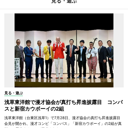
見る・遊ぶ
見る・遊ぶ
浅草東洋館で漫才協会が真打ち昇進披露目 コンパ
スと新宿カウボーイの2組
浅草東洋館（台東区浅草1）で7月28日、漫才協会の真打ち昇進披露目
会見が開かれ、漫才コンビ「コンパス」「新宿カウボーイ」の2組が真