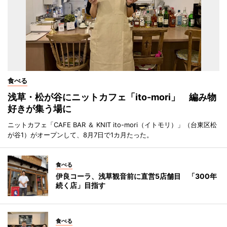
食べる
浅草・松が谷にニットカフェ「ito-mori」 編み物
好きが集う場に
ニットカフェ「CAFE BAR ＆ KNIT ito-mori（イトモリ）」（台東区松
が谷1）がオープンして、8月7日で1カ月たった。
食べる
伊良コーラ、浅草観音前に直営5店舗目 「300年
続く店」目指す
食べる