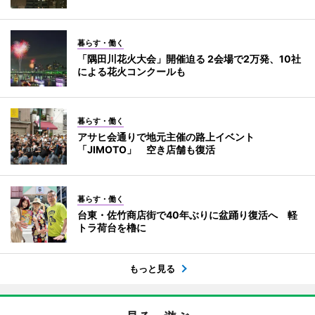
暮らす・働く
「隅田川花火大会」開催迫る 2会場で2万発、10社
による花火コンクールも
暮らす・働く
アサヒ会通りで地元主催の路上イベント
「JIMOTO」 空き店舗も復活
暮らす・働く
台東・佐竹商店街で40年ぶりに盆踊り復活へ 軽
トラ荷台を櫓に
もっと見る