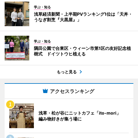
学ぶ・知る
浅草経済新聞・上半期PVランキング1位は「天丼・
うなぎ割烹『大黒屋』」
学ぶ・知る
隅田公園で台東区・ウィーン市第1区の友好記念植
樹式 ドイツトウヒ植える
もっと見る
アクセスランキング
浅草・松が谷にニットカフェ「ito-mori」
編み物好きが集う場に