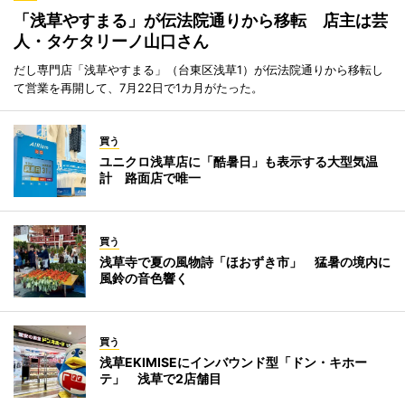
「浅草やすまる」が伝法院通りから移転 店主は芸
人・タケタリーノ山口さん
だし専門店「浅草やすまる」（台東区浅草1）が伝法院通りから移転し
て営業を再開して、7月22日で1カ月がたった。
買う
ユニクロ浅草店に「酷暑日」も表示する大型気温
計 路面店で唯一
買う
浅草寺で夏の風物詩「ほおずき市」 猛暑の境内に
風鈴の音色響く
買う
浅草EKIMISEにインバウンド型「ドン・キホー
テ」 浅草で2店舗目