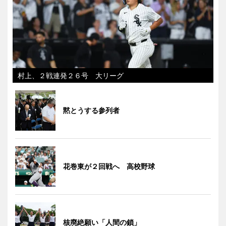
村上、２戦連発２６号 大リーグ
黙とうする参列者
花巻東が２回戦へ 高校野球
核廃絶願い「人間の鎖」