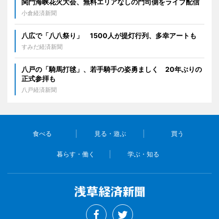
関門海峡花火大会、無料エリアなしの門司側をライブ配信
小倉経済新聞
八広で「八八祭り」 1500人が提灯行列、多幸アートも
すみだ経済新聞
八戸の「騎馬打毬」、若手騎手の姿勇ましく 20年ぶりの
正式参拝も
八戸経済新聞
食べる
見る・遊ぶ
買う
暮らす・働く
学ぶ・知る