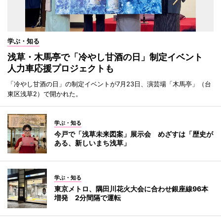
学ぶ・知る
浅草・木馬亭で「冷やし甘酒の日」制定イベント
人力車応援プロジェクトも
「冷やし甘酒の日」の制定イベントが7月23日、演芸場「木馬亭」（台
東区浅草2）で開かれた。
学ぶ・知る
今戸で「浅草未来図案」展示会 めざすは「歴史が
ある、新しいまち浅草」
学ぶ・知る
東京メトロ、隅田川花火大会に合わせ銀座線96本
増発 2分間隔で運転