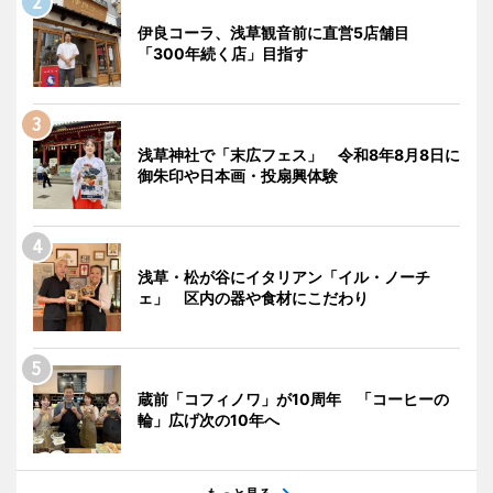
伊良コーラ、浅草観音前に直営5店舗目
「300年続く店」目指す
浅草神社で「末広フェス」 令和8年8月8日に
御朱印や日本画・投扇興体験
浅草・松が谷にイタリアン「イル・ノーチ
ェ」 区内の器や食材にこだわり
蔵前「コフィノワ」が10周年 「コーヒーの
輪」広げ次の10年へ