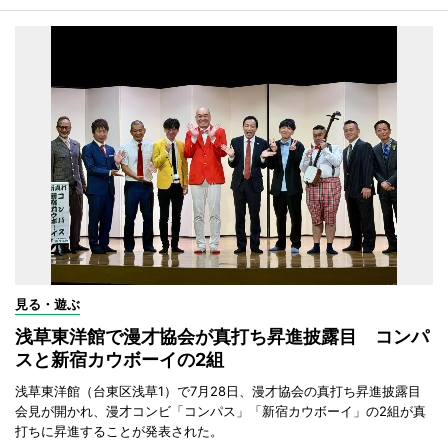
見る・遊ぶ
浅草東洋館で漫才協会が真打ち昇進披露目 コンパ
スと新宿カウボーイの2組
浅草東洋館（台東区浅草1）で7月28日、漫才協会の真打ち昇進披露目
会見が開かれ、漫才コンビ「コンパス」「新宿カウボーイ」の2組が真
打ちに昇進することが発表された。