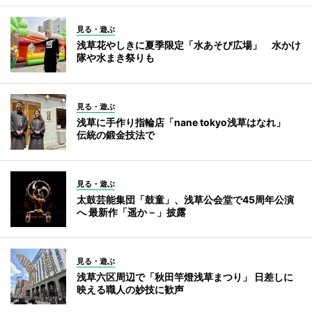
見る・遊ぶ
浅草花やしきに夏季限定「水あそび広場」 水かけ
隊や水まき祭りも
見る・遊ぶ
浅草に手作り指輪店「nane tokyo浅草はなれ」
伝統の鍛金技法で
見る・遊ぶ
太鼓芸能集団「鼓童」、浅草公会堂で45周年公演
へ 最新作「遥か－」披露
見る・遊ぶ
浅草六区周辺で「秋田竿燈浅草まつり」 日差しに
映える職人の妙技に歓声