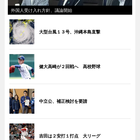
外国人受け入れ方針、議論開始
大型台風１３号、沖縄本島直撃
健大高崎が２回戦へ 高校野球
中立公、補正検討を要請
吉田は２安打１打点 大リーグ