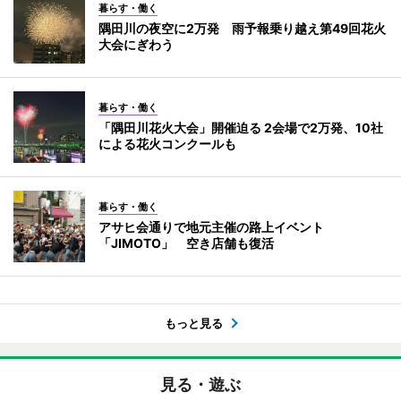
暮らす・働く
隅田川の夜空に2万発 雨予報乗り越え第49回花火
大会にぎわう
暮らす・働く
「隅田川花火大会」開催迫る 2会場で2万発、10社
による花火コンクールも
暮らす・働く
アサヒ会通りで地元主催の路上イベント
「JIMOTO」 空き店舗も復活
もっと見る
見る・遊ぶ