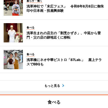
暮らす・働く
浅草神社で「末広フェス」 令和8年8月8日に御朱
印や日本画・投扇興体験
食べる
浅草生まれの店主の「割烹かずさ」、中延から雷
門・父の店の跡地近くに移転
食べる
浅草橋にネオ中華ビストロ「87Lab.」 屋上テラ
スでBBQも
もっと見る
食べる