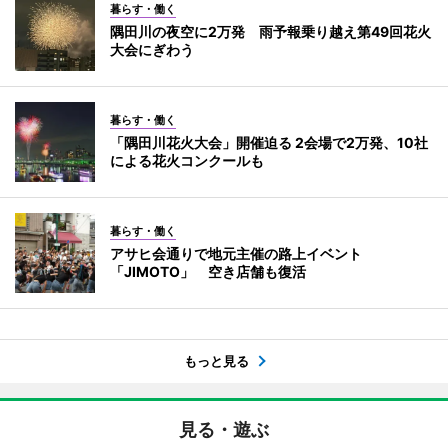
暮らす・働く
隅田川の夜空に2万発 雨予報乗り越え第49回花火
大会にぎわう
暮らす・働く
「隅田川花火大会」開催迫る 2会場で2万発、10社
による花火コンクールも
暮らす・働く
アサヒ会通りで地元主催の路上イベント
「JIMOTO」 空き店舗も復活
もっと見る
見る・遊ぶ