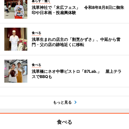
暮らす・働く
浅草神社で「末広フェス」 令和8年8月8日に御朱
印や日本画・投扇興体験
食べる
浅草生まれの店主の「割烹かずさ」、中延から雷
門・父の店の跡地近くに移転
食べる
浅草橋にネオ中華ビストロ「87Lab.」 屋上テラ
スでBBQも
もっと見る
食べる