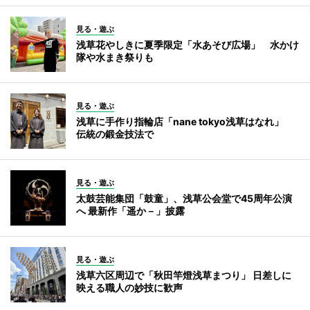
見る・遊ぶ
浅草花やしきに夏季限定「水あそび広場」 水かけ
隊や水まき祭りも
見る・遊ぶ
浅草に手作り指輪店「nane tokyo浅草はなれ」
伝統の鍛金技法で
見る・遊ぶ
太鼓芸能集団「鼓童」、浅草公会堂で45周年公演
へ 最新作「遥か－」披露
見る・遊ぶ
浅草六区周辺で「秋田竿燈浅草まつり」 日差しに
映える職人の妙技に歓声