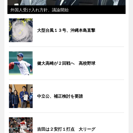
外国人受け入れ方針、議論開始
大型台風１３号、沖縄本島直撃
健大高崎が２回戦へ 高校野球
中立公、補正検討を要請
吉田は２安打１打点 大リーグ