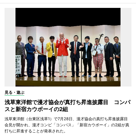
見る・遊ぶ
浅草東洋館で漫才協会が真打ち昇進披露目 コンパ
スと新宿カウボーイの2組
浅草東洋館（台東区浅草1）で7月28日、漫才協会の真打ち昇進披露目
会見が開かれ、漫才コンビ「コンパス」「新宿カウボーイ」の2組が真
打ちに昇進することが発表された。