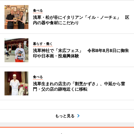
食べる
浅草・松が谷にイタリアン「イル・ノーチェ」 区
内の器や食材にこだわり
暮らす・働く
浅草神社で「末広フェス」 令和8年8月8日に御朱
印や日本画・投扇興体験
食べる
浅草生まれの店主の「割烹かずさ」、中延から雷
門・父の店の跡地近くに移転
もっと見る