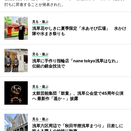
打ちに昇進することが発表された。
見る・遊ぶ
浅草花やしきに夏季限定「水あそび広場」 水かけ
隊や水まき祭りも
見る・遊ぶ
浅草に手作り指輪店「nane tokyo浅草はなれ」
伝統の鍛金技法で
見る・遊ぶ
太鼓芸能集団「鼓童」、浅草公会堂で45周年公演
へ 最新作「遥か－」披露
見る・遊ぶ
浅草六区周辺で「秋田竿燈浅草まつり」 日差しに
映える職人の妙技に歓声