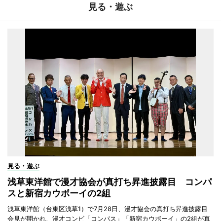
見る・遊ぶ
見る・遊ぶ
浅草東洋館で漫才協会が真打ち昇進披露目 コンパ
スと新宿カウボーイの2組
浅草東洋館（台東区浅草1）で7月28日、漫才協会の真打ち昇進披露目
会見が開かれ、漫才コンビ「コンパス」「新宿カウボーイ」の2組が真