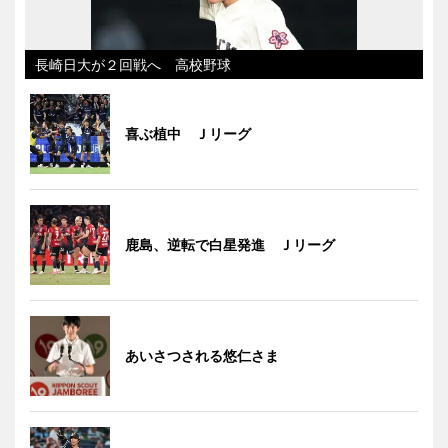
長崎日大が２回戦へ 高校野球
喜ぶ植中 Ｊリーグ
鹿島、逆転で白星発進 Ｊリーグ
あいさつされる悠仁さま