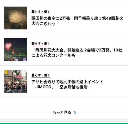
暮らす・働く
隅田川の夜空に2万発 雨予報乗り越え第49回花火
大会にぎわう
暮らす・働く
「隅田川花火大会」開催迫る 2会場で2万発、10社
による花火コンクールも
暮らす・働く
アサヒ会通りで地元主催の路上イベント
「JIMOTO」 空き店舗も復活
もっと見る