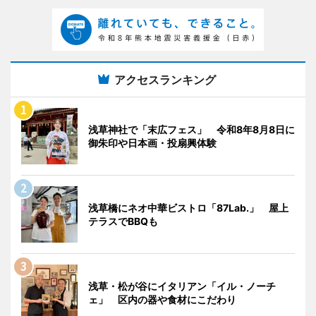
アクセスランキング
浅草神社で「末広フェス」 令和8年8月8日に
御朱印や日本画・投扇興体験
浅草橋にネオ中華ビストロ「87Lab.」 屋上
テラスでBBQも
浅草・松が谷にイタリアン「イル・ノーチ
ェ」 区内の器や食材にこだわり