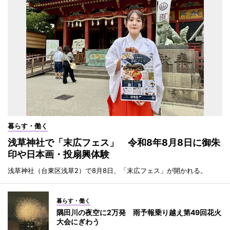
暮らす・働く
浅草神社で「末広フェス」 令和8年8月8日に御朱
印や日本画・投扇興体験
浅草神社（台東区浅草2）で8月8日、「末広フェス」が開かれる。
暮らす・働く
隅田川の夜空に2万発 雨予報乗り越え第49回花火
大会にぎわう