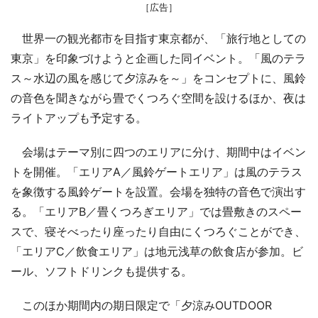
［広告］
世界一の観光都市を目指す東京都が、「旅行地としての
東京」を印象づけようと企画した同イベント。「風のテラ
ス～水辺の風を感じて夕涼みを～」をコンセプトに、風鈴
の音色を聞きながら畳でくつろぐ空間を設けるほか、夜は
ライトアップも予定する。
会場はテーマ別に四つのエリアに分け、期間中はイベン
トを開催。「エリアA／風鈴ゲートエリア」は風のテラス
を象徴する風鈴ゲートを設置。会場を独特の音色で演出す
る。「エリアB／畳くつろぎエリア」では畳敷きのスペー
スで、寝そべったり座ったり自由にくつろぐことができ、
「エリアC／飲食エリア」は地元浅草の飲食店が参加。ビ
ール、ソフトドリンクも提供する。
このほか期間内の期日限定で「夕涼みOUTDOOR