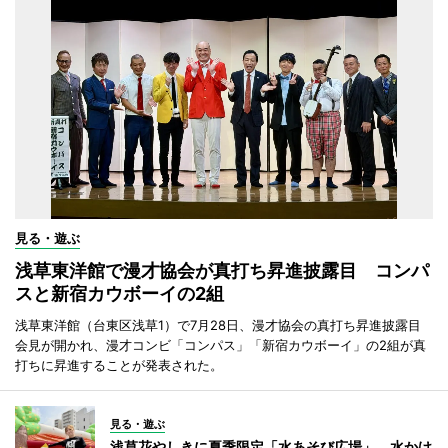
見る・遊ぶ
浅草東洋館で漫才協会が真打ち昇進披露目 コンパ
スと新宿カウボーイの2組
浅草東洋館（台東区浅草1）で7月28日、漫才協会の真打ち昇進披露目
会見が開かれ、漫才コンビ「コンパス」「新宿カウボーイ」の2組が真
打ちに昇進することが発表された。
見る・遊ぶ
浅草花やしきに夏季限定「水あそび広場」 水かけ