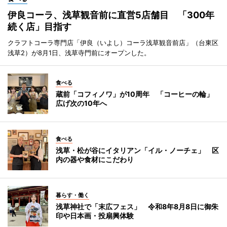
伊良コーラ、浅草観音前に直営5店舗目 「300年
続く店」目指す
クラフトコーラ専門店「伊良（いよし）コーラ浅草観音前店」（台東区
浅草2）が8月1日、浅草寺門前にオープンした。
食べる
蔵前「コフィノワ」が10周年 「コーヒーの輪」
広げ次の10年へ
食べる
浅草・松が谷にイタリアン「イル・ノーチェ」 区
内の器や食材にこだわり
暮らす・働く
浅草神社で「末広フェス」 令和8年8月8日に御朱
印や日本画・投扇興体験