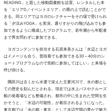
READING」と題した移動図書館を設置。レンタルした本
を「エリアD／イベントエリア」の畳の上で読むことがで
きる。同エリアではヨガのレクチャーをその場で受けられ
る「夕涼みYOGA」も実演。通りすがりの飛び込みでも参
加できるように構成したプログラムで、若年層から年配者
まで男女問わずに参加できる。
ヨガコンテンツを担当する石原来美さんは「水辺とヨガ
はイメージも合う。普段着でも参加できる30～40分のシ
ョートプログラムなので気軽に参加してほしい」と来場を
呼び掛ける。
隅田川は古くから水運で栄えた主要河川で、水の都とし
ての歴史を刻んだとされる。現在では水上バスやクルーズ
船の発着場なども整備され、都市の中に生まれた空間を生
かそうと、「水辺の可能性」が着目されるようになった。
東京都では「水の都・東京」として水辺空間の豊かで魅力