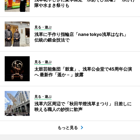
隊や水まき祭りも
見る・遊ぶ
浅草に手作り指輪店「nane tokyo浅草はなれ」
伝統の鍛金技法で
見る・遊ぶ
太鼓芸能集団「鼓童」、浅草公会堂で45周年公演
へ 最新作「遥か－」披露
見る・遊ぶ
浅草六区周辺で「秋田竿燈浅草まつり」 日差しに
映える職人の妙技に歓声
もっと見る