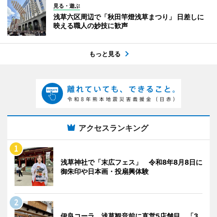
見る・遊ぶ
浅草六区周辺で「秋田竿燈浅草まつり」 日差しに
映える職人の妙技に歓声
もっと見る
アクセスランキング
浅草神社で「末広フェス」 令和8年8月8日に
御朱印や日本画・投扇興体験
伊良コーラ、浅草観音前に直営5店舗目 「3