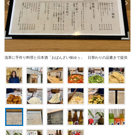
浅草に手作り料理と日本酒「おばんざい味ゆぅ」 日替わりの品書きで提供