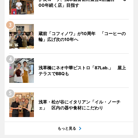
00年続く店」目指す
蔵前「コフィノワ」が10周年 「コーヒーの
輪」広げ次の10年へ
浅草橋にネオ中華ビストロ「87Lab.」 屋上
テラスでBBQも
浅草・松が谷にイタリアン「イル・ノーチ
ェ」 区内の器や食材にこだわり
もっと見る