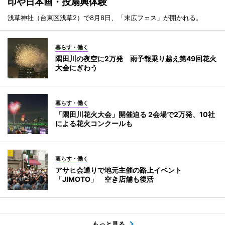
印や日本画・投扇興体験
浅草神社（台東区浅草2）で8月8日、「末広フェス」が開かれる。
暮らす・働く
隅田川の夜空に2万発 雨予報乗り越え第49回花火
大会にぎわう
暮らす・働く
「隅田川花火大会」開催迫る 2会場で2万発、10社
による花火コンクールも
暮らす・働く
アサヒ会通りで地元主催の路上イベント
「JIMOTO」 空き店舗も復活
もっと見る