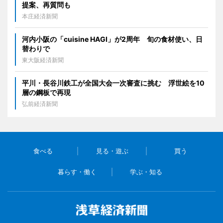
提案、再質問も
本庄経済新聞
河内小阪の「cuisine HAGI」が2周年 旬の食材使い、日
替わりで
東大阪経済新聞
平川・長谷川鉄工が全国大会一次審査に挑む 浮世絵を10
層の鋼板で再現
弘前経済新聞
食べる
見る・遊ぶ
買う
暮らす・働く
学ぶ・知る