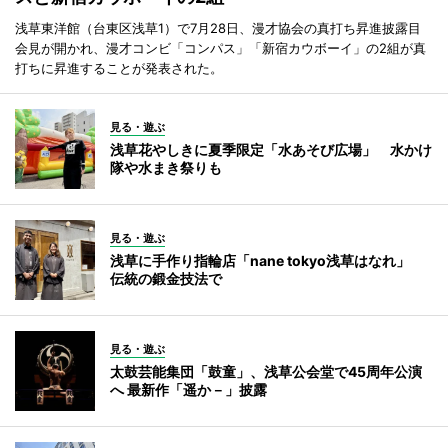
浅草東洋館（台東区浅草1）で7月28日、漫才協会の真打ち昇進披露目
会見が開かれ、漫才コンビ「コンパス」「新宿カウボーイ」の2組が真
打ちに昇進することが発表された。
見る・遊ぶ
浅草花やしきに夏季限定「水あそび広場」 水かけ
隊や水まき祭りも
見る・遊ぶ
浅草に手作り指輪店「nane tokyo浅草はなれ」
伝統の鍛金技法で
見る・遊ぶ
太鼓芸能集団「鼓童」、浅草公会堂で45周年公演
へ 最新作「遥か－」披露