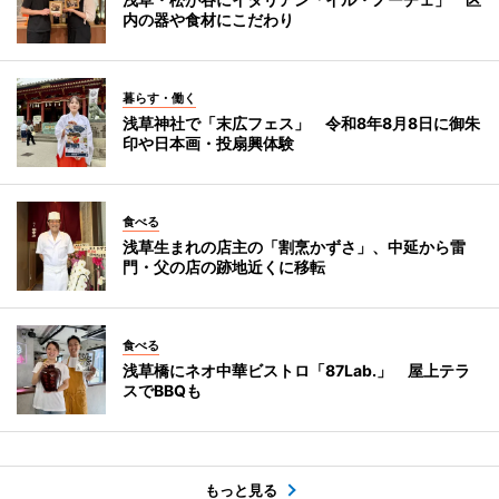
内の器や食材にこだわり
暮らす・働く
浅草神社で「末広フェス」 令和8年8月8日に御朱
印や日本画・投扇興体験
食べる
浅草生まれの店主の「割烹かずさ」、中延から雷
門・父の店の跡地近くに移転
食べる
浅草橋にネオ中華ビストロ「87Lab.」 屋上テラ
スでBBQも
もっと見る