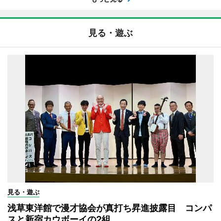
見る・遊ぶ
見る・遊ぶ
浅草東洋館で漫才協会が真打ち昇進披露目 コンパ
スと新宿カウボーイの2組