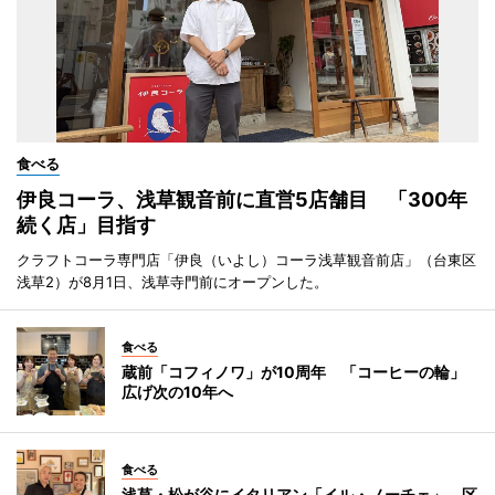
食べる
伊良コーラ、浅草観音前に直営5店舗目 「300年
続く店」目指す
クラフトコーラ専門店「伊良（いよし）コーラ浅草観音前店」（台東区
浅草2）が8月1日、浅草寺門前にオープンした。
食べる
蔵前「コフィノワ」が10周年 「コーヒーの輪」
広げ次の10年へ
食べる
浅草・松が谷にイタリアン「イル・ノーチェ」 区