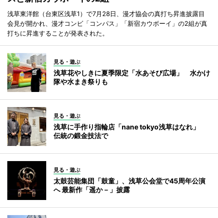
浅草東洋館（台東区浅草1）で7月28日、漫才協会の真打ち昇進披露目
会見が開かれ、漫才コンビ「コンパス」「新宿カウボーイ」の2組が真
打ちに昇進することが発表された。
見る・遊ぶ
浅草花やしきに夏季限定「水あそび広場」 水かけ
隊や水まき祭りも
見る・遊ぶ
浅草に手作り指輪店「nane tokyo浅草はなれ」
伝統の鍛金技法で
見る・遊ぶ
太鼓芸能集団「鼓童」、浅草公会堂で45周年公演
へ 最新作「遥か－」披露