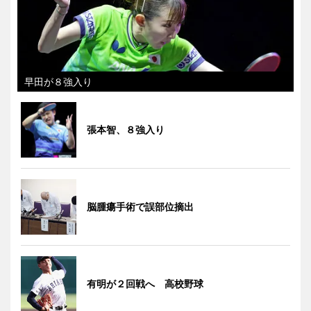
早田が８強入り
張本智、８強入り
脳腫瘍手術で誤部位摘出
有明が２回戦へ 高校野球