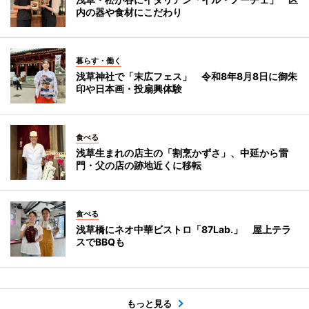
内の器や食材にこだわり
暮らす・働く
浅草神社で「末広フェス」 令和8年8月8日に御朱
印や日本画・投扇興体験
食べる
浅草生まれの店主の「割烹かずさ」、中延から雷
門・父の店の跡地近くに移転
食べる
浅草橋にネオ中華ビストロ「87Lab.」 屋上テラ
スでBBQも
もっと見る