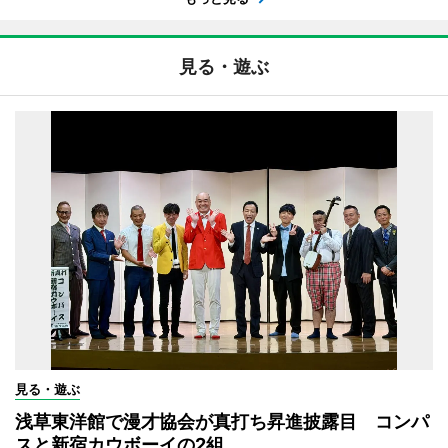
見る・遊ぶ
見る・遊ぶ
浅草東洋館で漫才協会が真打ち昇進披露目 コンパ
スと新宿カウボーイの2組