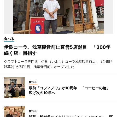
食べる
伊良コーラ、浅草観音前に直営5店舗目 「300年
続く店」目指す
クラフトコーラ専門店「伊良（いよし）コーラ浅草観音前店」（台東区
浅草2）が8月1日、浅草寺門前にオープンした。
食べる
蔵前「コフィノワ」が10周年 「コーヒーの輪」
広げ次の10年へ
食べる
浅草・松が谷にイタリアン「イル・ノーチェ」 区