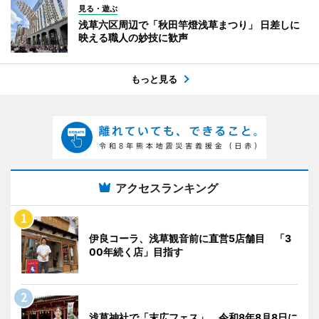
見る・遊ぶ
浅草六区周辺で「秋田竿燈浅草まつり」 日差しに
映える職人の妙技に歓声
もっと見る
アクセスランキング
伊良コーラ、浅草観音前に直営5店舗目 「3
00年続く店」目指す
浅草神社で「末広フェス」 令和8年8月8日に