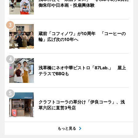
御朱印や日本画・投扇興体験
蔵前「コフィノワ」が10周年 「コーヒーの
輪」広げ次の10年へ
浅草橋にネオ中華ビストロ「87Lab.」 屋上
テラスでBBQも
クラフトコーラの草分け「伊良コーラ」、浅
草六区に直営3号店
もっと見る