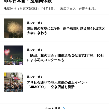
印や日本画・投扇興体験
浅草神社（台東区浅草2）で8月8日、「末広フェス」が開かれる。
暮らす・働く
隅田川の夜空に2万発 雨予報乗り越え第49回花火
大会にぎわう
暮らす・働く
「隅田川花火大会」開催迫る 2会場で2万発、10社
による花火コンクールも
暮らす・働く
アサヒ会通りで地元主催の路上イベント
「JIMOTO」 空き店舗も復活
もっと見る