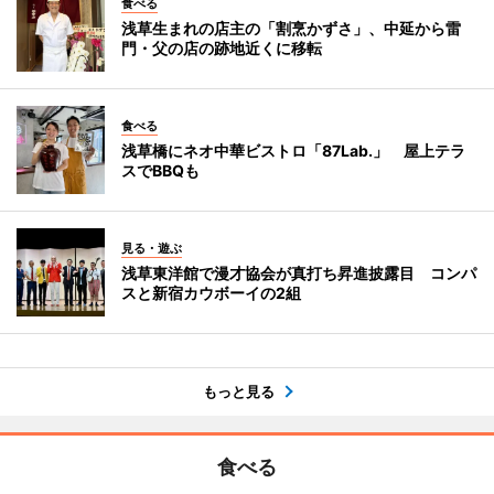
食べる
浅草生まれの店主の「割烹かずさ」、中延から雷
門・父の店の跡地近くに移転
食べる
浅草橋にネオ中華ビストロ「87Lab.」 屋上テラ
スでBBQも
見る・遊ぶ
浅草東洋館で漫才協会が真打ち昇進披露目 コンパ
スと新宿カウボーイの2組
もっと見る
食べる