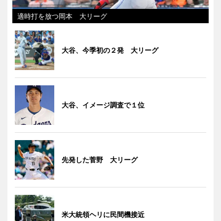
適時打を放つ岡本 大リーグ
大谷、今季初の２発 大リーグ
大谷、イメージ調査で１位
先発した菅野 大リーグ
米大統領ヘリに民間機接近