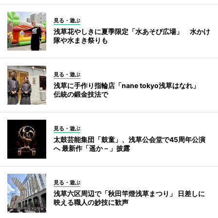
見る・遊ぶ
浅草花やしきに夏季限定「水あそび広場」 水かけ
隊や水まき祭りも
見る・遊ぶ
浅草に手作り指輪店「nane tokyo浅草はなれ」
伝統の鍛金技法で
見る・遊ぶ
太鼓芸能集団「鼓童」、浅草公会堂で45周年公演
へ 最新作「遥か－」披露
見る・遊ぶ
浅草六区周辺で「秋田竿燈浅草まつり」 日差しに
映える職人の妙技に歓声