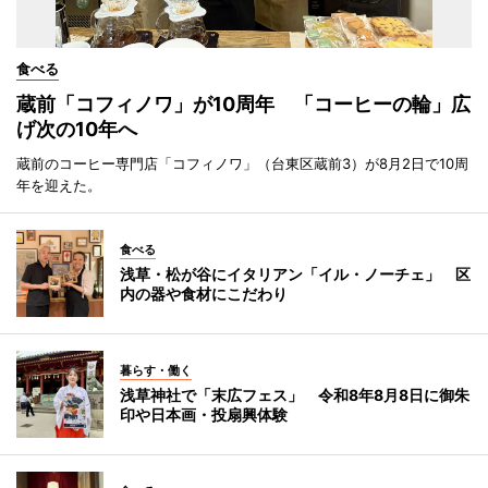
食べる
蔵前「コフィノワ」が10周年 「コーヒーの輪」広
げ次の10年へ
蔵前のコーヒー専門店「コフィノワ」（台東区蔵前3）が8月2日で10周
年を迎えた。
食べる
浅草・松が谷にイタリアン「イル・ノーチェ」 区
内の器や食材にこだわり
暮らす・働く
浅草神社で「末広フェス」 令和8年8月8日に御朱
印や日本画・投扇興体験