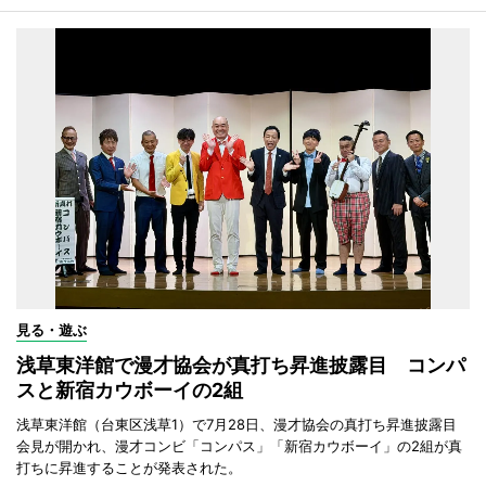
見る・遊ぶ
浅草東洋館で漫才協会が真打ち昇進披露目 コンパ
スと新宿カウボーイの2組
浅草東洋館（台東区浅草1）で7月28日、漫才協会の真打ち昇進披露目
会見が開かれ、漫才コンビ「コンパス」「新宿カウボーイ」の2組が真
打ちに昇進することが発表された。