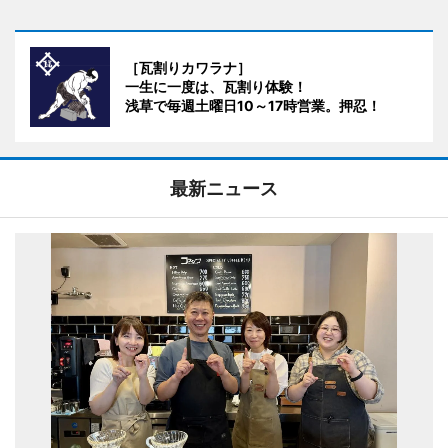
［瓦割りカワラナ］
一生に一度は、瓦割り体験！
浅草で毎週土曜日10～17時営業。押忍！
最新ニュース