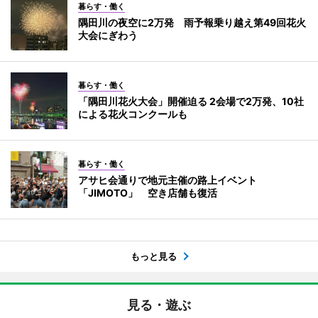
暮らす・働く
隅田川の夜空に2万発 雨予報乗り越え第49回花火
大会にぎわう
暮らす・働く
「隅田川花火大会」開催迫る 2会場で2万発、10社
による花火コンクールも
暮らす・働く
アサヒ会通りで地元主催の路上イベント
「JIMOTO」 空き店舗も復活
もっと見る
見る・遊ぶ