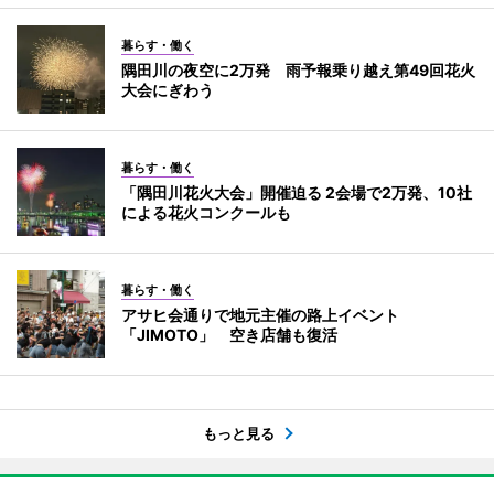
暮らす・働く
隅田川の夜空に2万発 雨予報乗り越え第49回花火
大会にぎわう
暮らす・働く
「隅田川花火大会」開催迫る 2会場で2万発、10社
による花火コンクールも
暮らす・働く
アサヒ会通りで地元主催の路上イベント
「JIMOTO」 空き店舗も復活
もっと見る