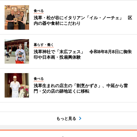
食べる
浅草・松が谷にイタリアン「イル・ノーチェ」 区
内の器や食材にこだわり
暮らす・働く
浅草神社で「末広フェス」 令和8年8月8日に御朱
印や日本画・投扇興体験
食べる
浅草生まれの店主の「割烹かずさ」、中延から雷
門・父の店の跡地近くに移転
もっと見る