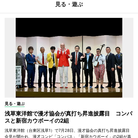
見る・遊ぶ
見る・遊ぶ
浅草東洋館で漫才協会が真打ち昇進披露目 コンパ
スと新宿カウボーイの2組
浅草東洋館（台東区浅草1）で7月28日、漫才協会の真打ち昇進披露目
会見が開かれ、漫才コンビ「コンパス」「新宿カウボーイ」の2組が真