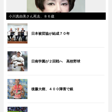
小川真由美さん死去、８６歳
日本被団協が結成７０年
日南学園が２回戦へ 高校野球
後藤大樹、４００障害で銀