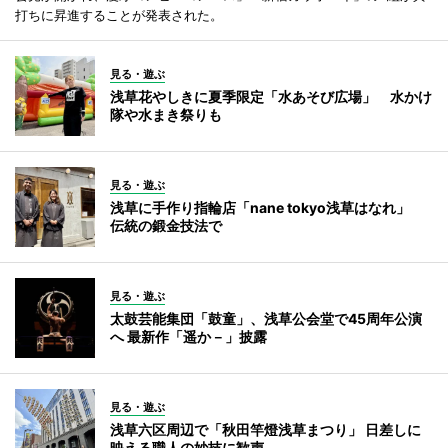
打ちに昇進することが発表された。
見る・遊ぶ
浅草花やしきに夏季限定「水あそび広場」 水かけ
隊や水まき祭りも
見る・遊ぶ
浅草に手作り指輪店「nane tokyo浅草はなれ」
伝統の鍛金技法で
見る・遊ぶ
太鼓芸能集団「鼓童」、浅草公会堂で45周年公演
へ 最新作「遥か－」披露
見る・遊ぶ
浅草六区周辺で「秋田竿燈浅草まつり」 日差しに
映える職人の妙技に歓声