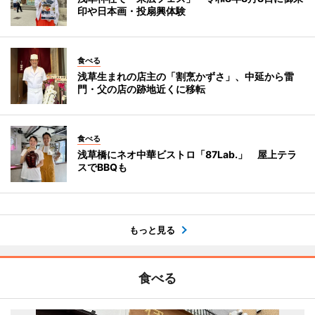
印や日本画・投扇興体験
食べる
浅草生まれの店主の「割烹かずさ」、中延から雷
門・父の店の跡地近くに移転
食べる
浅草橋にネオ中華ビストロ「87Lab.」 屋上テラ
スでBBQも
もっと見る
食べる