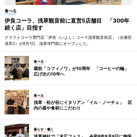
食べる
伊良コーラ、浅草観音前に直営5店舗目 「300年
続く店」目指す
クラフトコーラ専門店「伊良（いよし）コーラ浅草観音前店」（台東区
浅草2）が8月1日、浅草寺門前にオープンした。
食べる
蔵前「コフィノワ」が10周年 「コーヒーの輪」
広げ次の10年へ
食べる
浅草・松が谷にイタリアン「イル・ノーチェ」 区
内の器や食材にこだわり
暮らす・働く
浅草神社で「末広フェス」 令和8年8月8日に御朱