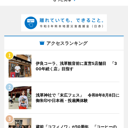
アクセスランキング
伊良コーラ、浅草観音前に直営5店舗目 「3
00年続く店」目指す
浅草神社で「末広フェス」 令和8年8月8日に
御朱印や日本画・投扇興体験
蔵前「コフィノワ」が10周年 「コーヒーの