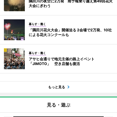
隅田川の夜空に2万発 雨予報乗り越え第49回花火
大会にぎわう
暮らす・働く
「隅田川花火大会」開催迫る 2会場で2万発、10社
による花火コンクールも
暮らす・働く
アサヒ会通りで地元主催の路上イベント
「JIMOTO」 空き店舗も復活
もっと見る
見る・遊ぶ