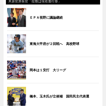
木原官房長官「拉致は現在進行形」
ＥＰＡ視野に議論継続
東海大甲府が２回戦へ 高校野球
岡本は１安打 大リーグ
橋本、玉木氏が立候補 国民民主代表選