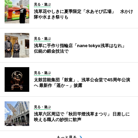
見る・遊ぶ
浅草花やしきに夏季限定「水あそび広場」 水かけ
隊や水まき祭りも
見る・遊ぶ
浅草に手作り指輪店「nane tokyo浅草はなれ」
伝統の鍛金技法で
見る・遊ぶ
太鼓芸能集団「鼓童」、浅草公会堂で45周年公演
へ 最新作「遥か－」披露
見る・遊ぶ
浅草六区周辺で「秋田竿燈浅草まつり」 日差しに
映える職人の妙技に歓声
もっと見る