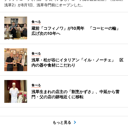
浅草2）が8月1日、浅草寺門前にオープンした。
食べる
蔵前「コフィノワ」が10周年 「コーヒーの輪」
広げ次の10年へ
食べる
浅草・松が谷にイタリアン「イル・ノーチェ」 区
内の器や食材にこだわり
食べる
浅草生まれの店主の「割烹かずさ」、中延から雷
門・父の店の跡地近くに移転
もっと見る