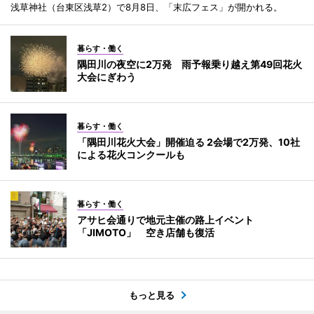
浅草神社（台東区浅草2）で8月8日、「末広フェス」が開かれる。
暮らす・働く
隅田川の夜空に2万発 雨予報乗り越え第49回花火
大会にぎわう
暮らす・働く
「隅田川花火大会」開催迫る 2会場で2万発、10社
による花火コンクールも
暮らす・働く
アサヒ会通りで地元主催の路上イベント
「JIMOTO」 空き店舗も復活
もっと見る