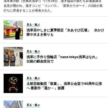
浅草東洋館（台東区浅草1）で7月28日、漫才協会の真打ち昇進披露目
会見が開かれ、漫才コンビ「コンパス」「新宿カウボーイ」の2組が真
打ちに昇進することが発表された。
見る・遊ぶ
浅草花やしきに夏季限定「水あそび広場」 水かけ
隊や水まき祭りも
見る・遊ぶ
浅草に手作り指輪店「nane tokyo浅草はなれ」
伝統の鍛金技法で
見る・遊ぶ
太鼓芸能集団「鼓童」、浅草公会堂で45周年公演
へ 最新作「遥か－」披露
見る・遊ぶ