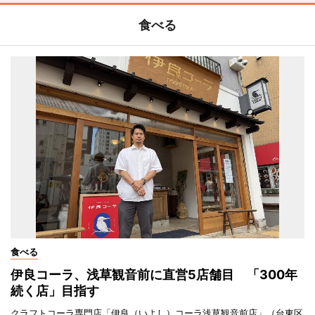
食べる
食べる
伊良コーラ、浅草観音前に直営5店舗目 「300年
続く店」目指す
クラフトコーラ専門店「伊良（いよし）コーラ浅草観音前店」（台東区