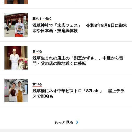
暮らす・働く
浅草神社で「末広フェス」 令和8年8月8日に御朱
印や日本画・投扇興体験
食べる
浅草生まれの店主の「割烹かずさ」、中延から雷
門・父の店の跡地近くに移転
食べる
浅草橋にネオ中華ビストロ「87Lab.」 屋上テラ
スでBBQも
もっと見る