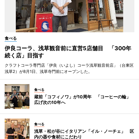
食べる
伊良コーラ、浅草観音前に直営5店舗目 「300年
続く店」目指す
クラフトコーラ専門店「伊良（いよし）コーラ浅草観音前店」（台東区
浅草2）が8月1日、浅草寺門前にオープンした。
食べる
蔵前「コフィノワ」が10周年 「コーヒーの輪」
広げ次の10年へ
食べる
浅草・松が谷にイタリアン「イル・ノーチェ」 区
内の器や食材にこだわり