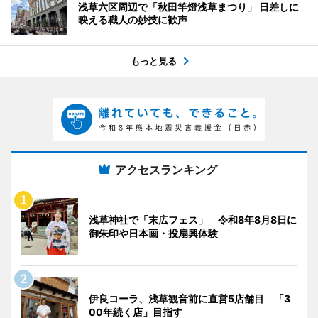
浅草六区周辺で「秋田竿燈浅草まつり」 日差しに
映える職人の妙技に歓声
もっと見る
アクセスランキング
浅草神社で「末広フェス」 令和8年8月8日に
御朱印や日本画・投扇興体験
伊良コーラ、浅草観音前に直営5店舗目 「3
00年続く店」目指す