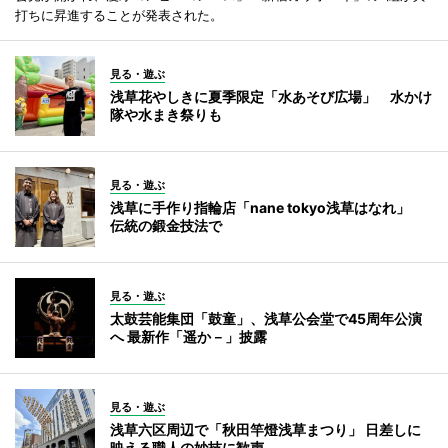
打ちに昇進することが発表された。
見る・遊ぶ
浅草花やしきに夏季限定「水あそび広場」 水かけ
隊や水まき祭りも
見る・遊ぶ
浅草に手作り指輪店「nane tokyo浅草はなれ」
伝統の鍛金技法で
見る・遊ぶ
太鼓芸能集団「鼓童」、浅草公会堂で45周年公演
へ 最新作「遥か－」披露
見る・遊ぶ
浅草六区周辺で「秋田竿燈浅草まつり」 日差しに
映える職人の妙技に歓声