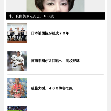
小川真由美さん死去、８６歳
日本被団協が結成７０年
日南学園が２回戦へ 高校野球
後藤大樹、４００障害で銀