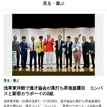
見る・遊ぶ
見る・遊ぶ
浅草東洋館で漫才協会が真打ち昇進披露目 コンパ
スと新宿カウボーイの2組
浅草東洋館（台東区浅草1）で7月28日、漫才協会の真打ち昇進披露目
会見が開かれ、漫才コンビ「コンパス」「新宿カウボーイ」の2組が真