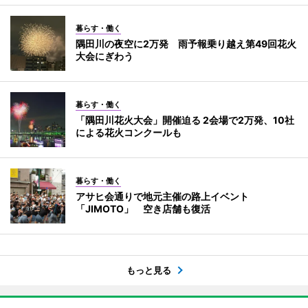
暮らす・働く
隅田川の夜空に2万発 雨予報乗り越え第49回花火
大会にぎわう
暮らす・働く
「隅田川花火大会」開催迫る 2会場で2万発、10社
による花火コンクールも
暮らす・働く
アサヒ会通りで地元主催の路上イベント
「JIMOTO」 空き店舗も復活
もっと見る