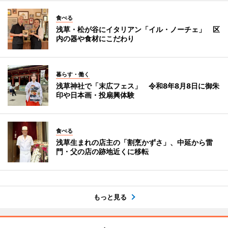
食べる
浅草・松が谷にイタリアン「イル・ノーチェ」 区
内の器や食材にこだわり
暮らす・働く
浅草神社で「末広フェス」 令和8年8月8日に御朱
印や日本画・投扇興体験
食べる
浅草生まれの店主の「割烹かずさ」、中延から雷
門・父の店の跡地近くに移転
もっと見る